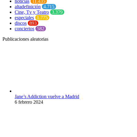
noticias
11.435
altadefinición
4.715
Cine, Tv y Teatro
3.379
especiales
1.775
discos
893
conciertos
582
Publicaciones aleatorias
Jane’s Addiction vuelve a Madrid
6 febrero 2024