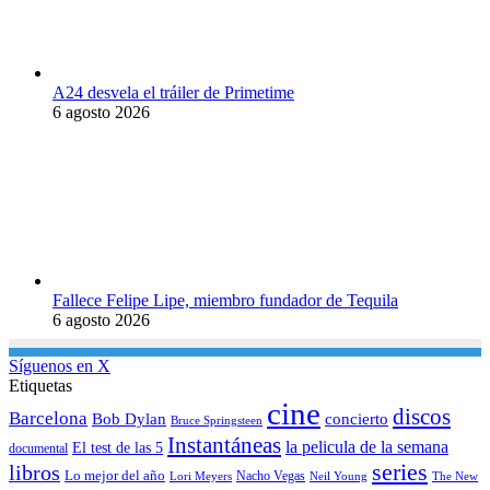
A24 desvela el tráiler de Primetime
6 agosto 2026
Fallece Felipe Lipe, miembro fundador de Tequila
6 agosto 2026
Síguenos en X
Etiquetas
cine
discos
Barcelona
concierto
Bob Dylan
Bruce Springsteen
Instantáneas
la pelicula de la semana
El test de las 5
documental
series
libros
Lo mejor del año
Nacho Vegas
Lori Meyers
Neil Young
The New