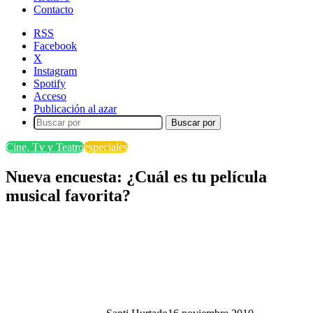
Contacto
RSS
Facebook
X
Instagram
Spotify
Acceso
Publicación al azar
Buscar por
Cine, Tv y Teatro
especiales
Nueva encuesta: ¿Cuál es tu película
musical favorita?