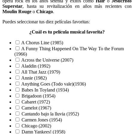
opera rock en los años setenta y éxitos como
Hair
o
Jesucristo
Superstar
, hasta su revitalización en años más recientes con
Moulin Rouge
o
Chicago
.
Puedes seleccionar tus diez películas favoritas:
¿Cuál es tu película musical favorita?
A Chorus Line (1985)
A Funny Thing Happened On The Way To the Forum
(1966)
Across the Universe (2007)
Aladdin (1992)
All That Jazz (1979)
Annie (1982)
Anything Goes (Todo vale)(1936)
Babes In Toyland (1934)
Brigadoon (1954)
Cabaret (1972)
Camelot (1967)
Cantando bajo la lluvia (1952)
Carmen Jones (1954)
Chicago (2002)
Damn Yankees! (1958)