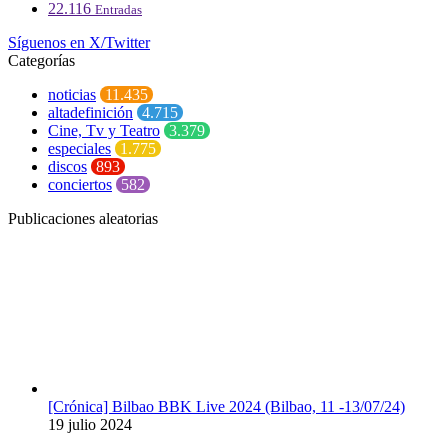
22.116
Entradas
Síguenos en X/Twitter
Categorías
noticias
11.435
altadefinición
4.715
Cine, Tv y Teatro
3.379
especiales
1.775
discos
893
conciertos
582
Publicaciones aleatorias
[Crónica] Bilbao BBK Live 2024 (Bilbao, 11 -13/07/24)
19 julio 2024