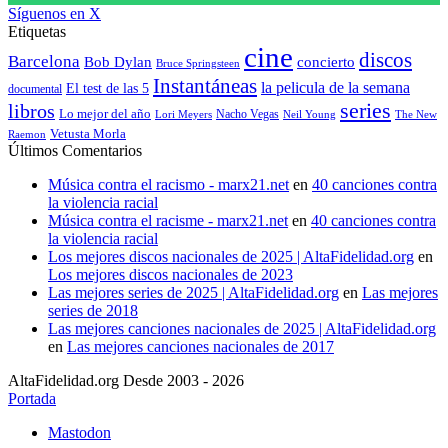
Síguenos en X
Etiquetas
cine
discos
Barcelona
concierto
Bob Dylan
Bruce Springsteen
Instantáneas
la pelicula de la semana
El test de las 5
documental
series
libros
Lo mejor del año
Nacho Vegas
Lori Meyers
Neil Young
The New
Vetusta Morla
Raemon
Últimos Comentarios
Música contra el racismo - marx21.net
en
40 canciones contra
la violencia racial
Música contra el racisme - marx21.net
en
40 canciones contra
la violencia racial
Los mejores discos nacionales de 2025 | AltaFidelidad.org
en
Los mejores discos nacionales de 2023
Las mejores series de 2025 | AltaFidelidad.org
en
Las mejores
series de 2018
Las mejores canciones nacionales de 2025 | AltaFidelidad.org
en
Las mejores canciones nacionales de 2017
AltaFidelidad.org Desde 2003 - 2026
Portada
Mastodon