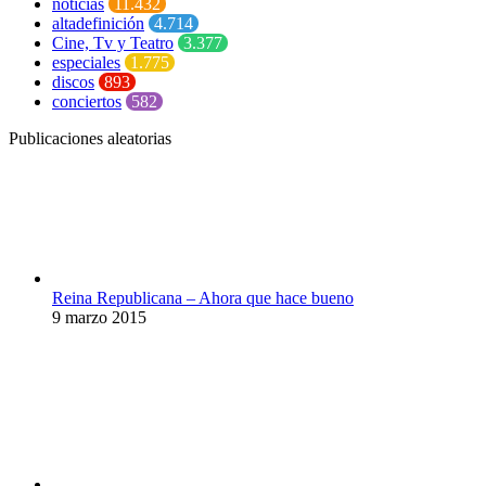
noticias
11.432
altadefinición
4.714
Cine, Tv y Teatro
3.377
especiales
1.775
discos
893
conciertos
582
Publicaciones aleatorias
Reina Republicana – Ahora que hace bueno
9 marzo 2015