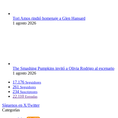
Tori Amos rindió homenaje a Glen Hansard
1 agosto 2026
The Smashing Pumpkins invitó a Olivia Rodrigo al escenario
1 agosto 2026
17.176
Seguidores
261
Seguidores
234
Suscriptores
22.110
Entradas
Síguenos en X/Twitter
Categorías