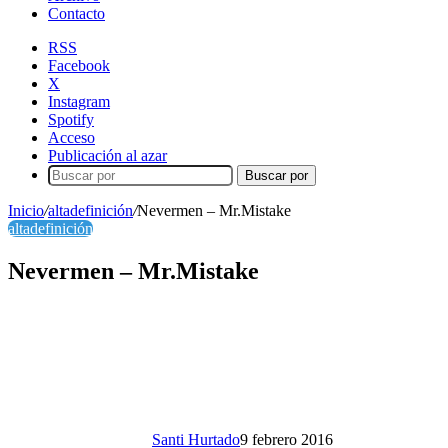
Contacto
RSS
Facebook
X
Instagram
Spotify
Acceso
Publicación al azar
Buscar por
Inicio
/
altadefinición
/
Nevermen – Mr.Mistake
altadefinición
Nevermen – Mr.Mistake
Santi Hurtado
9 febrero 2016