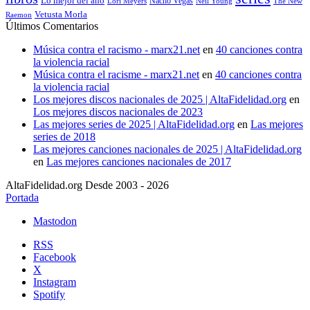
Lo mejor del año
Nacho Vegas
Lori Meyers
Neil Young
The New
Vetusta Morla
Raemon
Últimos Comentarios
Música contra el racismo - marx21.net
en
40 canciones contra
la violencia racial
Música contra el racisme - marx21.net
en
40 canciones contra
la violencia racial
Los mejores discos nacionales de 2025 | AltaFidelidad.org
en
Los mejores discos nacionales de 2023
Las mejores series de 2025 | AltaFidelidad.org
en
Las mejores
series de 2018
Las mejores canciones nacionales de 2025 | AltaFidelidad.org
en
Las mejores canciones nacionales de 2017
AltaFidelidad.org Desde 2003 - 2026
Portada
Mastodon
RSS
Facebook
X
Instagram
Spotify