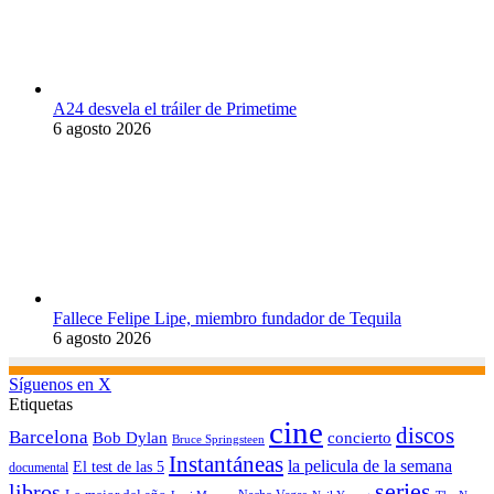
A24 desvela el tráiler de Primetime
6 agosto 2026
Fallece Felipe Lipe, miembro fundador de Tequila
6 agosto 2026
Síguenos en X
Etiquetas
cine
discos
Barcelona
concierto
Bob Dylan
Bruce Springsteen
Instantáneas
la pelicula de la semana
El test de las 5
documental
series
libros