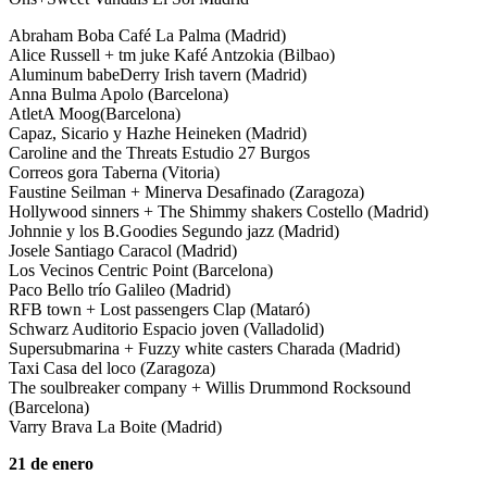
Abraham Boba Café La Palma (Madrid)
Alice Russell + tm juke Kafé Antzokia (Bilbao)
Aluminum babeDerry Irish tavern (Madrid)
Anna Bulma Apolo (Barcelona)
AtletA Moog(Barcelona)
Capaz, Sicario y Hazhe Heineken (Madrid)
Caroline and the Threats Estudio 27 Burgos
Correos gora Taberna (Vitoria)
Faustine Seilman + Minerva Desafinado (Zaragoza)
Hollywood sinners + The Shimmy shakers Costello (Madrid)
Johnnie y los B.Goodies Segundo jazz (Madrid)
Josele Santiago Caracol (Madrid)
Los Vecinos Centric Point (Barcelona)
Paco Bello trío Galileo (Madrid)
RFB town + Lost passengers Clap (Mataró)
Schwarz Auditorio Espacio joven (Valladolid)
Supersubmarina + Fuzzy white casters Charada (Madrid)
Taxi Casa del loco (Zaragoza)
The soulbreaker company + Willis Drummond Rocksound
(Barcelona)
Varry Brava La Boite (Madrid)
21 de enero