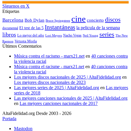
Síguenos en X
Etiquetas
cine
discos
Barcelona
concierto
Bob Dylan
Bruce Springsteen
Instantáneas
la pelicula de la semana
El test de las 5
documental
series
libros
Lo mejor del año
Nacho Vegas
Lori Meyers
Neil Young
The New
Vetusta Morla
Raemon
Últimos Comentarios
Música contra el racismo - marx21.net
en
40 canciones contra
la violencia racial
Música contra el racisme - marx21.net
en
40 canciones contra
la violencia racial
Los mejores discos nacionales de 2025 | AltaFidelidad.org
en
Los mejores discos nacionales de 2023
Las mejores series de 2025 | AltaFidelidad.org
en
Las mejores
series de 2018
Las mejores canciones nacionales de 2025 | AltaFidelidad.org
en
Las mejores canciones nacionales de 2017
AltaFidelidad.org Desde 2003 - 2026
Portada
Mastodon