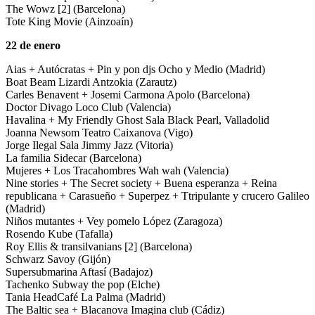
The Wowz [2] (Barcelona)
Tote King Movie (Ainzoaín)
22 de enero
Aias + Autócratas + Pin y pon djs Ocho y Medio (Madrid)
Boat Beam Lizardi Antzokia (Zarautz)
Carles Benavent + Josemi Carmona Apolo (Barcelona)
Doctor Divago Loco Club (Valencia)
Havalina + My Friendly Ghost Sala Black Pearl, Valladolid
Joanna Newsom Teatro Caixanova (Vigo)
Jorge Ilegal Sala Jimmy Jazz (Vitoria)
La familia Sidecar (Barcelona)
Mujeres + Los Tracahombres Wah wah (Valencia)
Nine stories + The Secret society + Buena esperanza + Reina
republicana + Carasueño + Superpez + Ttripulante y crucero Galileo
(Madrid)
Niños mutantes + Vey pomelo López (Zaragoza)
Rosendo Kube (Tafalla)
Roy Ellis & transilvanians [2] (Barcelona)
Schwarz Savoy (Gijón)
Supersubmarina Aftasí (Badajoz)
Tachenko Subway the pop (Elche)
Tania HeadCafé La Palma (Madrid)
The Baltic sea + Blacanova Imagina club (Cádiz)