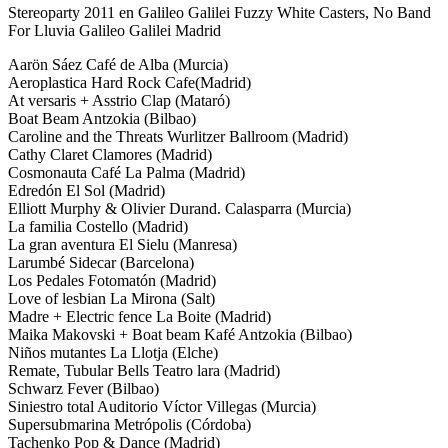
Stereoparty 2011 en Galileo Galilei Fuzzy White Casters, No Band
For Lluvia Galileo Galilei Madrid
Aarön Sáez Café de Alba (Murcia)
Aeroplastica Hard Rock Cafe(Madrid)
At versaris + Asstrio Clap (Mataró)
Boat Beam Antzokia (Bilbao)
Caroline and the Threats Wurlitzer Ballroom (Madrid)
Cathy Claret Clamores (Madrid)
Cosmonauta Café La Palma (Madrid)
Edredón El Sol (Madrid)
Elliott Murphy & Olivier Durand. Calasparra (Murcia)
La familia Costello (Madrid)
La gran aventura El Sielu (Manresa)
Larumbé Sidecar (Barcelona)
Los Pedales Fotomatón (Madrid)
Love of lesbian La Mirona (Salt)
Madre + Electric fence La Boite (Madrid)
Maika Makovski + Boat beam Kafé Antzokia (Bilbao)
Niños mutantes La Llotja (Elche)
Remate, Tubular Bells Teatro lara (Madrid)
Schwarz Fever (Bilbao)
Siniestro total Auditorio Víctor Villegas (Murcia)
Supersubmarina Metrópolis (Córdoba)
Tachenko Pop & Dance (Madrid)