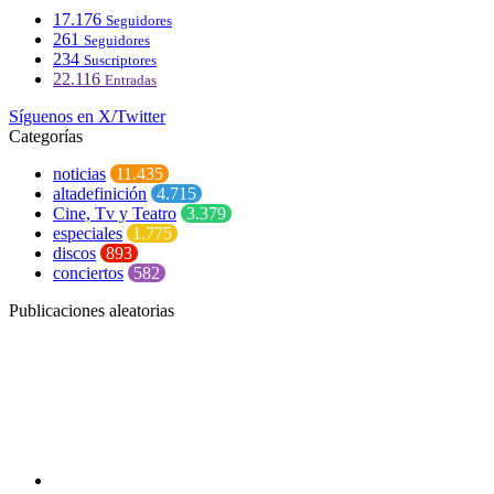
17.176
Seguidores
261
Seguidores
234
Suscriptores
22.116
Entradas
Síguenos en X/Twitter
Categorías
noticias
11.435
altadefinición
4.715
Cine, Tv y Teatro
3.379
especiales
1.775
discos
893
conciertos
582
Publicaciones aleatorias