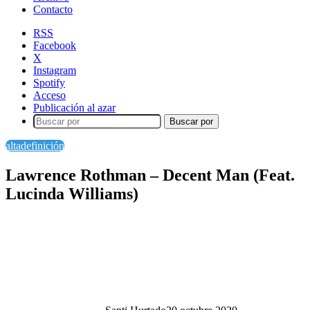
Contacto
RSS
Facebook
X
Instagram
Spotify
Acceso
Publicación al azar
Buscar por
altadefinición
Lawrence Rothman – Decent Man (Feat.
Lucinda Williams)