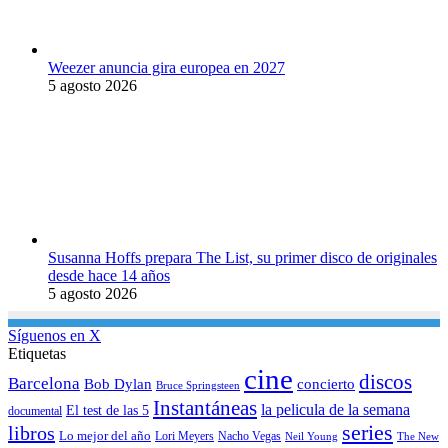
Weezer anuncia gira europea en 2027
5 agosto 2026
Susanna Hoffs prepara The List, su primer disco de originales
desde hace 14 años
5 agosto 2026
Síguenos en X
Etiquetas
cine
discos
Barcelona
concierto
Bob Dylan
Bruce Springsteen
Instantáneas
la pelicula de la semana
El test de las 5
documental
series
libros
Lo mejor del año
Nacho Vegas
Lori Meyers
Neil Young
The New