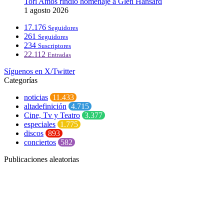
Tori Amos rindió homenaje a Glen Hansard
1 agosto 2026
17.176
Seguidores
261
Seguidores
234
Suscriptores
22.112
Entradas
Síguenos en X/Twitter
Categorías
noticias
11.433
altadefinición
4.715
Cine, Tv y Teatro
3.377
especiales
1.775
discos
893
conciertos
582
Publicaciones aleatorias