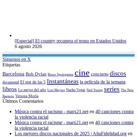
[Especial] El country recupera el trono en Estados Unidos
6 agosto 2026
Síguenos en X
Etiquetas
cine
discos
Barcelona
concierto
Bob Dylan
Bruce Springsteen
Instantáneas
la pelicula de la semana
El test de las 5
documental
series
libros
Lo mejor del año
Nacho Vegas
Lori Meyers
Neil Young
The New
Vetusta Morla
Raemon
Últimos Comentarios
Música contra el racismo - marx21.net
en
40 canciones contra
la violencia racial
Música contra el racisme - marx21.net
en
40 canciones contra
la violencia racial
Los mejores discos nacionales de 2025 | AltaFidelidad.org
en