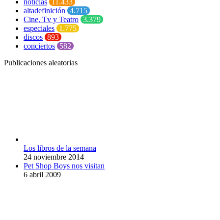
noticias
11.433
altadefinición
4.715
Cine, Tv y Teatro
3.379
especiales
1.775
discos
893
conciertos
582
Publicaciones aleatorias
Los libros de la semana
24 noviembre 2014
Pet Shop Boys nos visitan
6 abril 2009