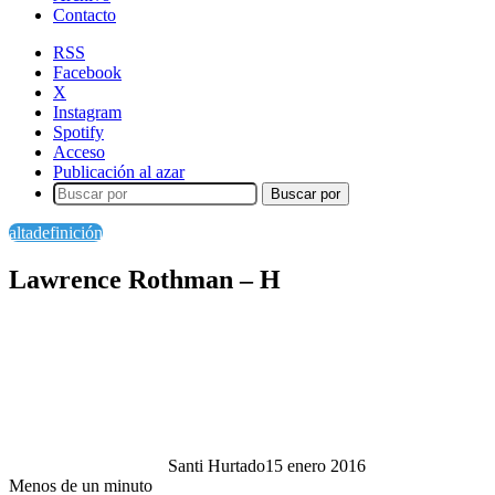
Contacto
RSS
Facebook
X
Instagram
Spotify
Acceso
Publicación al azar
Buscar por
altadefinición
Lawrence Rothman – H
Santi Hurtado
15 enero 2016
Menos de un minuto