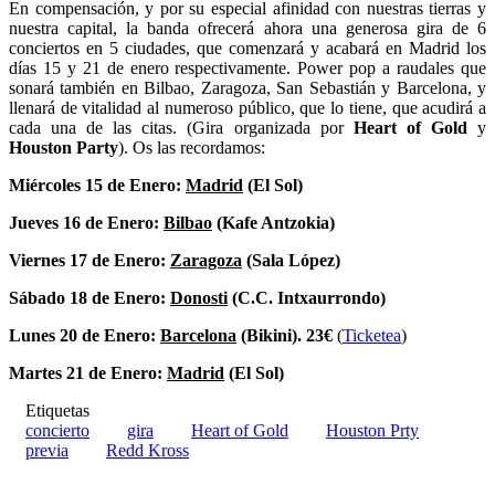
En compensación, y por su especial afinidad con nuestras tierras y
nuestra capital, la banda ofrecerá ahora una generosa gira de 6
conciertos en 5 ciudades, que comenzará y acabará en Madrid los
días 15 y 21 de enero respectivamente. Power pop a raudales que
sonará también en Bilbao, Zaragoza, San Sebastián y Barcelona, y
llenará de vitalidad al numeroso público, que lo tiene, que acudirá a
cada una de las citas. (Gira organizada por
Heart of Gold
y
Houston Party
). Os las recordamos:
Miércoles 15 de Enero:
Madrid
(El Sol)
Jueves 16 de Enero:
Bilbao
(Kafe Antzokia)
Viernes 17 de Enero:
Zaragoza
(Sala López)
Sábado 18 de Enero:
Donosti
(C.C. Intxaurrondo)
Lunes 20 de Enero:
Barcelona
(Bikini). 23€
(
Ticketea
)
Martes 21 de Enero:
Madrid
(El Sol)
Etiquetas
concierto
gira
Heart of Gold
Houston Prty
previa
Redd Kross