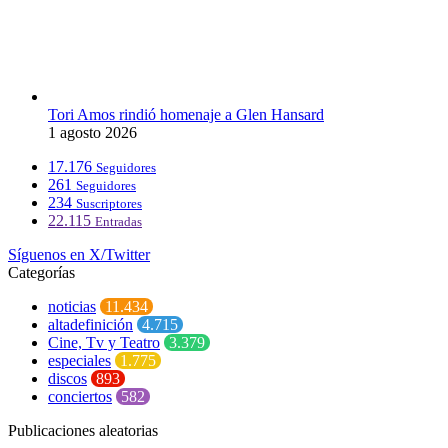
Tori Amos rindió homenaje a Glen Hansard
1 agosto 2026
17.176
Seguidores
261
Seguidores
234
Suscriptores
22.115
Entradas
Síguenos en X/Twitter
Categorías
noticias
11.434
altadefinición
4.715
Cine, Tv y Teatro
3.379
especiales
1.775
discos
893
conciertos
582
Publicaciones aleatorias