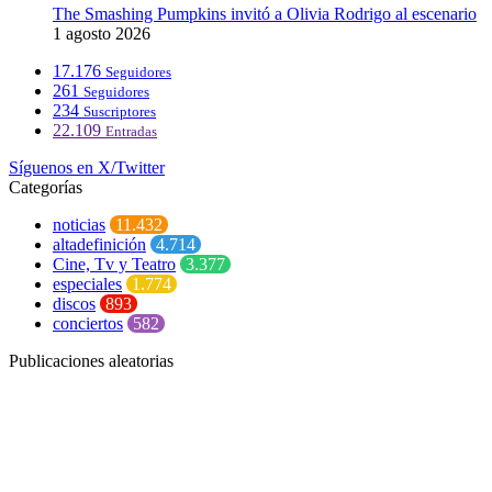
The Smashing Pumpkins invitó a Olivia Rodrigo al escenario
1 agosto 2026
17.176
Seguidores
261
Seguidores
234
Suscriptores
22.109
Entradas
Síguenos en X/Twitter
Categorías
noticias
11.432
altadefinición
4.714
Cine, Tv y Teatro
3.377
especiales
1.774
discos
893
conciertos
582
Publicaciones aleatorias