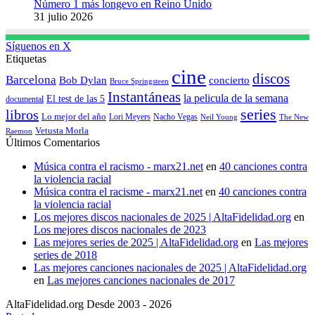
Número 1 más longevo en Reino Unido
31 julio 2026
Síguenos en X
Etiquetas
cine
discos
Barcelona
concierto
Bob Dylan
Bruce Springsteen
Instantáneas
la pelicula de la semana
El test de las 5
documental
series
libros
Lo mejor del año
Nacho Vegas
Lori Meyers
Neil Young
The New
Vetusta Morla
Raemon
Últimos Comentarios
Música contra el racismo - marx21.net
en
40 canciones contra
la violencia racial
Música contra el racisme - marx21.net
en
40 canciones contra
la violencia racial
Los mejores discos nacionales de 2025 | AltaFidelidad.org
en
Los mejores discos nacionales de 2023
Las mejores series de 2025 | AltaFidelidad.org
en
Las mejores
series de 2018
Las mejores canciones nacionales de 2025 | AltaFidelidad.org
en
Las mejores canciones nacionales de 2017
AltaFidelidad.org Desde 2003 - 2026