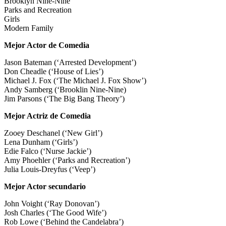
Brooklyn Nine-Nine
Parks and Recreation
Girls
Modern Family
Mejor Actor de Comedia
Jason Bateman (‘Arrested Development’)
Don Cheadle (‘House of Lies’)
Michael J. Fox (‘The Michael J. Fox Show’)
Andy Samberg (‘Brooklin Nine-Nine)
Jim Parsons (‘The Big Bang Theory’)
Mejor Actriz de Comedia
Zooey Deschanel (‘New Girl’)
Lena Dunham (‘Girls’)
Edie Falco (‘Nurse Jackie’)
Amy Phoehler (‘Parks and Recreation’)
Julia Louis-Dreyfus (‘Veep’)
Mejor Actor secundario
John Voight (‘Ray Donovan’)
Josh Charles (‘The Good Wife’)
Rob Lowe (‘Behind the Candelabra’)