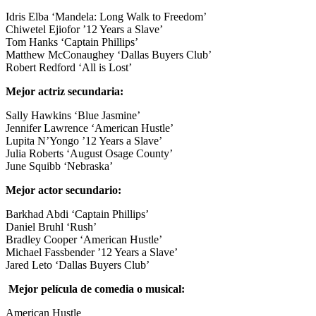
Idris Elba ‘Mandela: Long Walk to Freedom’
Chiwetel Ejiofor ’12 Years a Slave’
Tom Hanks ‘Captain Phillips’
Matthew McConaughey ‘Dallas Buyers Club’
Robert Redford ‘All is Lost’
Mejor actriz secundaria:
Sally Hawkins ‘Blue Jasmine’
Jennifer Lawrence ‘American Hustle’
Lupita N’Yongo ’12 Years a Slave’
Julia Roberts ‘August Osage County’
June Squibb ‘Nebraska’
Mejor actor secundario:
Barkhad Abdi ‘Captain Phillips’
Daniel Bruhl ‘Rush’
Bradley Cooper ‘American Hustle’
Michael Fassbender ’12 Years a Slave’
Jared Leto ‘Dallas Buyers Club’
Mejor película de comedia o musical:
American Hustle