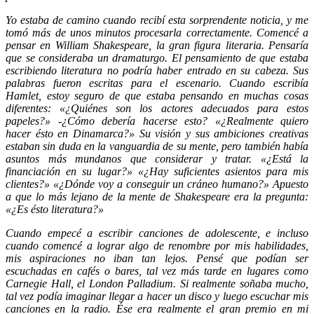
Yo estaba de camino cuando recibí esta sorprendente noticia, y me
tomó más de unos minutos procesarla correctamente. Comencé a
pensar en William Shakespeare, la gran figura literaria. Pensaría
que se consideraba un dramaturgo. El pensamiento de que estaba
escribiendo literatura no podría haber entrado en su cabeza. Sus
palabras fueron escritas para el escenario. Cuando escribía
Hamlet, estoy seguro de que estaba pensando en muchas cosas
diferentes: «¿Quiénes son los actores adecuados para estos
papeles?» -¿Cómo debería hacerse esto? «¿Realmente quiero
hacer ésto en Dinamarca?» Su visión y sus ambiciones creativas
estaban sin duda en la vanguardia de su mente, pero también había
asuntos más mundanos que considerar y tratar. «¿Está la
financiación en su lugar?» «¿Hay suficientes asientos para mis
clientes?» «¿Dónde voy a conseguir un cráneo humano?» Apuesto
a que lo más lejano de la mente de Shakespeare era la pregunta:
«¿Es ésto literatura?»
Cuando empecé a escribir canciones de adolescente, e incluso
cuando comencé a lograr algo de renombre por mis habilidades,
mis aspiraciones no iban tan lejos. Pensé que podían ser
escuchadas en cafés o bares, tal vez más tarde en lugares como
Carnegie Hall, el London Palladium. Si realmente soñaba mucho,
tal vez podía imaginar llegar a hacer un disco y luego escuchar mis
canciones en la radio. Ése era realmente el gran premio en mi