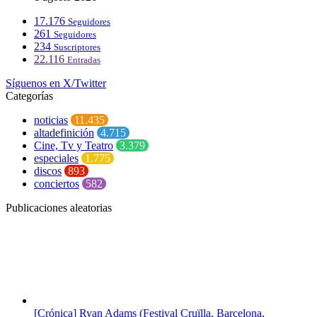
17.176
Seguidores
261
Seguidores
234
Suscriptores
22.116
Entradas
Síguenos en X/Twitter
Categorías
noticias
11.435
altadefinición
4.715
Cine, Tv y Teatro
3.379
especiales
1.775
discos
893
conciertos
582
Publicaciones aleatorias
[Crónica] Ryan Adams (Festival Cruïlla, Barcelona,