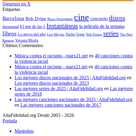
Síguenos en X
Etiquetas
cine
discos
Barcelona
concierto
Bob Dylan
Bruce Springsteen
Instantáneas
la pelicula de la semana
El test de las 5
documental
series
libros
Lo mejor del año
Nacho Vegas
Lori Meyers
Neil Young
The New
Vetusta Morla
Raemon
Últimos Comentarios
Música contra el racismo - marx21.net
en
40 canciones contra
la violencia racial
Música contra el racisme - marx21.net
en
40 canciones contra
la violencia racial
Los mejores discos nacionales de 2025 | AltaFidelidad.org
en
Los mejores discos nacionales de 2023
Las mejores series de 2025 | AltaFidelidad.org
en
Las mejores
series de 2018
Las mejores canciones nacionales de 2025 | AltaFidelidad.org
en
Las mejores canciones nacionales de 2017
AltaFidelidad.org Desde 2003 - 2026
Portada
Mastodon