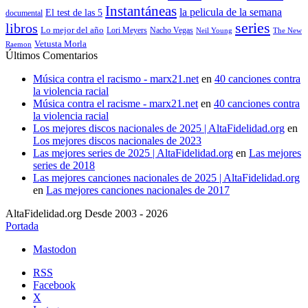
Instantáneas
la pelicula de la semana
El test de las 5
documental
series
libros
Lo mejor del año
Nacho Vegas
Lori Meyers
Neil Young
The New
Vetusta Morla
Raemon
Últimos Comentarios
Música contra el racismo - marx21.net
en
40 canciones contra
la violencia racial
Música contra el racisme - marx21.net
en
40 canciones contra
la violencia racial
Los mejores discos nacionales de 2025 | AltaFidelidad.org
en
Los mejores discos nacionales de 2023
Las mejores series de 2025 | AltaFidelidad.org
en
Las mejores
series de 2018
Las mejores canciones nacionales de 2025 | AltaFidelidad.org
en
Las mejores canciones nacionales de 2017
AltaFidelidad.org Desde 2003 - 2026
Portada
Mastodon
RSS
Facebook
X