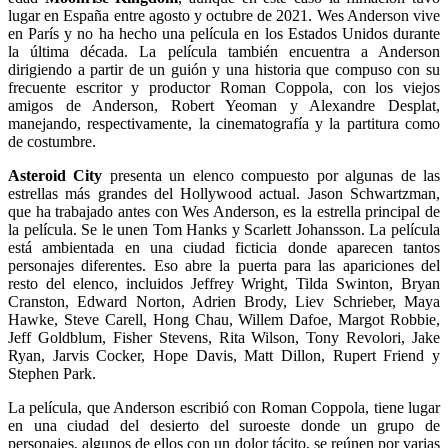
lugar en España entre agosto y octubre de 2021.
Wes Anderson
vive
en París y no ha hecho una película en los Estados Unidos durante
la última década. La película también encuentra a Anderson
dirigiendo a partir de un guión y una historia que compuso con su
frecuente escritor y productor Roman Coppola, con los viejos
amigos de Anderson, Robert Yeoman y Alexandre Desplat,
manejando, respectivamente, la cinematografía y la partitura como
de costumbre.
Asteroid City
presenta un elenco compuesto por algunas de las
estrellas más grandes del Hollywood actual.
Jason Schwartzman,
que ha trabajado antes con Wes Anderson, es la estrella principal de
la película.
Se le unen Tom Hanks y Scarlett Johansson.
La película
está ambientada en una ciudad ficticia donde aparecen tantos
personajes diferentes.
Eso abre la puerta para las apariciones del
resto del elenco, incluidos Jeffrey Wright, Tilda Swinton, Bryan
Cranston, Edward Norton, Adrien Brody, Liev Schrieber, Maya
Hawke, Steve Carell, Hong Chau, Willem Dafoe, Margot Robbie,
Jeff
Goldblum, Fisher Stevens, Rita Wilson, Tony Revolori, Jake
Ryan, Jarvis Cocker, Hope Davis, Matt Dillon, Rupert Friend y
Stephen Park.
La película, que Anderson escribió con Roman Coppola, tiene lugar
en una ciudad del desierto del suroeste donde un grupo de
personajes, algunos de ellos con un dolor tácito, se reúnen por varias