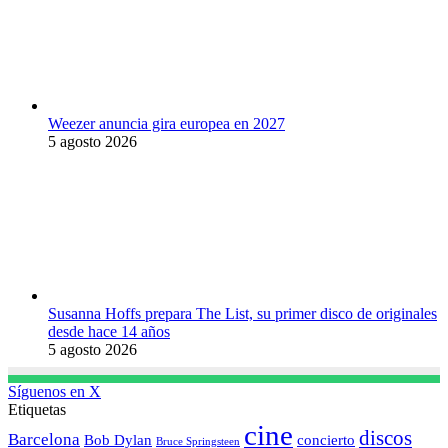
Weezer anuncia gira europea en 2027
5 agosto 2026
Susanna Hoffs prepara The List, su primer disco de originales
desde hace 14 años
5 agosto 2026
Síguenos en X
Etiquetas
cine
discos
Barcelona
concierto
Bob Dylan
Bruce Springsteen