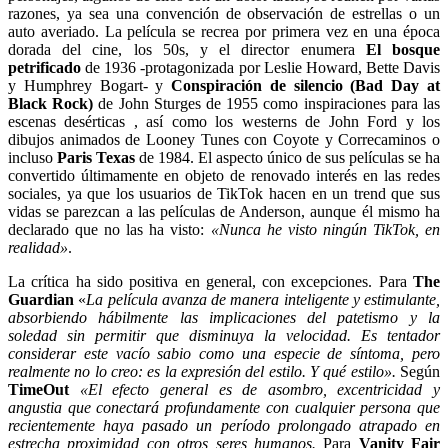
razones, ya sea una convención de observación de estrellas o un
auto averiado. La película se recrea por primera vez en una época
dorada del cine, los 50s, y el director enumera
El bosque
petrificado
de 1936 -protagonizada por Leslie Howard, Bette Davis
y Humphrey Bogart- y
Conspiración de silencio (Bad Day at
Black Rock)
de John Sturges de 1955 como inspiraciones para las
escenas desérticas , así como los westerns de John Ford y los
dibujos animados de Looney Tunes con Coyote y Correcaminos o
incluso
Paris Texas
de 1984. El aspecto único de sus películas se ha
convertido últimamente en objeto de renovado interés en las redes
sociales, ya que los usuarios de TikTok hacen en un trend que sus
vidas se parezcan a las películas de Anderson, aunque él mismo ha
declarado que no las ha visto:
«Nunca he visto ningún TikTok, en
realidad»
.
La crítica ha sido positiva en general, con excepciones. Para
The
Guardian
«
La película avanza de manera inteligente y estimulante,
absorbiendo hábilmente las implicaciones del patetismo y la
soledad sin permitir que disminuya la velocidad.
Es tentador
considerar este vacío sabio como una especie de síntoma, pero
realmente no lo creo: es la expresión del estilo.
Y qué estilo».
Según
TimeOut
«El efecto general es de asombro, excentricidad y
angustia que conectará profundamente con cualquier persona que
recientemente haya pasado un período prolongado atrapado en
estrecha proximidad con otros seres humanos.
Para
Vanity Fair