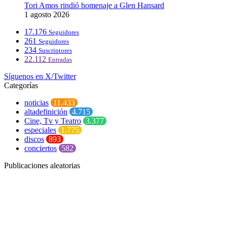
Tori Amos rindió homenaje a Glen Hansard
1 agosto 2026
17.176
Seguidores
261
Seguidores
234
Suscriptores
22.112
Entradas
Síguenos en X/Twitter
Categorías
noticias
11.433
altadefinición
4.715
Cine, Tv y Teatro
3.377
especiales
1.775
discos
893
conciertos
582
Publicaciones aleatorias