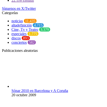
22.116
Entradas
Síguenos en X/Twitter
Categorías
noticias
11.435
altadefinición
4.715
Cine, Tv y Teatro
3.379
especiales
1.775
discos
893
conciertos
582
Publicaciones aleatorias
Sónar 2010 en Barcelona y A Coruña
20 octubre 2009