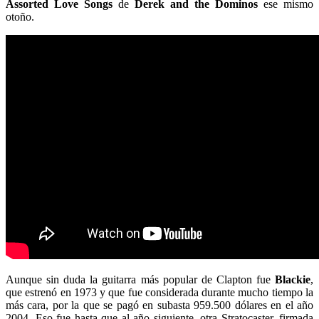
Assorted Love Songs
de
Derek and the Dominos
ese mismo
otoño.
Aunque sin duda la guitarra más popular de Clapton fue
Blackie
,
que estrenó en 1973 y que fue considerada durante mucho tiempo la
más cara, por la que se pagó en subasta 959.500 dólares en el año
2004. Eso fue hasta que al año siguiente, otra Stratocaster, firmada