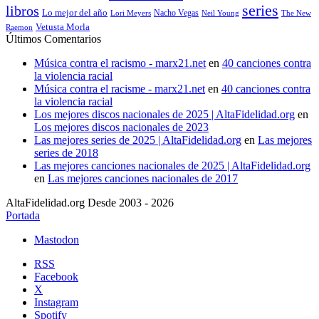
series
libros
Lo mejor del año
Nacho Vegas
Lori Meyers
Neil Young
The New
Vetusta Morla
Raemon
Últimos Comentarios
Música contra el racismo - marx21.net
en
40 canciones contra
la violencia racial
Música contra el racisme - marx21.net
en
40 canciones contra
la violencia racial
Los mejores discos nacionales de 2025 | AltaFidelidad.org
en
Los mejores discos nacionales de 2023
Las mejores series de 2025 | AltaFidelidad.org
en
Las mejores
series de 2018
Las mejores canciones nacionales de 2025 | AltaFidelidad.org
en
Las mejores canciones nacionales de 2017
AltaFidelidad.org Desde 2003 - 2026
Portada
Mastodon
RSS
Facebook
X
Instagram
Spotify