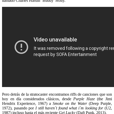
llamado Charles Hardin ‘Buddy’ Holly.
Pero detrás de la stratocaster encontramos riffs de canciones que son
hoy en día considerados clásicos, desde
Purple Haze
(the Jimi
Hendrix Experience, 1967) a
Smoke on the Water
(Deep Purple,
1972), pasando por
I still haven´t found what i´m looking for
(U2,
1987) incluso hasta el más reciente
Get Lucky
(Daft Punk, 2013).