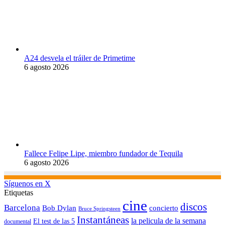
A24 desvela el tráiler de Primetime
6 agosto 2026
Fallece Felipe Lipe, miembro fundador de Tequila
6 agosto 2026
Síguenos en X
Etiquetas
cine
discos
Barcelona
concierto
Bob Dylan
Bruce Springsteen
Instantáneas
la pelicula de la semana
El test de las 5
documental