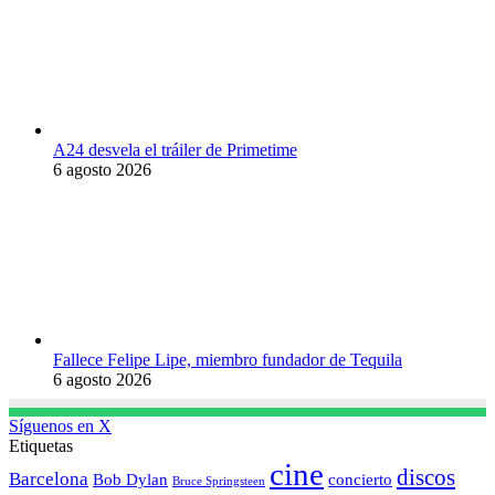
A24 desvela el tráiler de Primetime
6 agosto 2026
Fallece Felipe Lipe, miembro fundador de Tequila
6 agosto 2026
Síguenos en X
Etiquetas
cine
discos
Barcelona
concierto
Bob Dylan
Bruce Springsteen