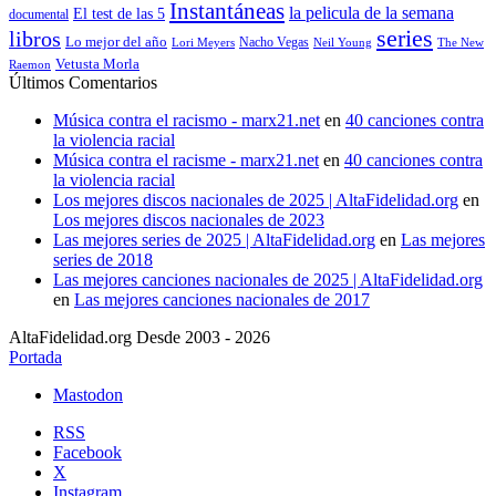
Instantáneas
la pelicula de la semana
El test de las 5
documental
series
libros
Lo mejor del año
Nacho Vegas
Lori Meyers
Neil Young
The New
Vetusta Morla
Raemon
Últimos Comentarios
Música contra el racismo - marx21.net
en
40 canciones contra
la violencia racial
Música contra el racisme - marx21.net
en
40 canciones contra
la violencia racial
Los mejores discos nacionales de 2025 | AltaFidelidad.org
en
Los mejores discos nacionales de 2023
Las mejores series de 2025 | AltaFidelidad.org
en
Las mejores
series de 2018
Las mejores canciones nacionales de 2025 | AltaFidelidad.org
en
Las mejores canciones nacionales de 2017
AltaFidelidad.org Desde 2003 - 2026
Portada
Mastodon
RSS
Facebook
X
Instagram