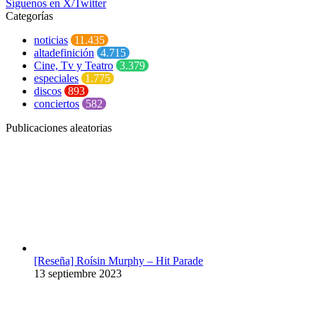
Síguenos en X/Twitter
Categorías
noticias
11.435
altadefinición
4.715
Cine, Tv y Teatro
3.379
especiales
1.775
discos
893
conciertos
582
Publicaciones aleatorias
[Reseña] Roísin Murphy – Hit Parade
13 septiembre 2023