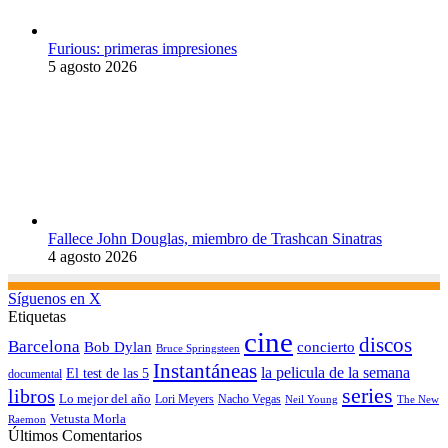
Furious: primeras impresiones
5 agosto 2026
Fallece John Douglas, miembro de Trashcan Sinatras
4 agosto 2026
Síguenos en X
Etiquetas
cine
discos
Barcelona
concierto
Bob Dylan
Bruce Springsteen
Instantáneas
la pelicula de la semana
El test de las 5
documental
series
libros
Lo mejor del año
Nacho Vegas
Lori Meyers
Neil Young
The New
Vetusta Morla
Raemon
Últimos Comentarios