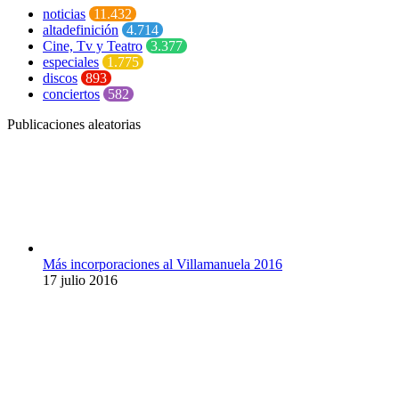
noticias
11.432
altadefinición
4.714
Cine, Tv y Teatro
3.377
especiales
1.775
discos
893
conciertos
582
Publicaciones aleatorias
Más incorporaciones al Villamanuela 2016
17 julio 2016