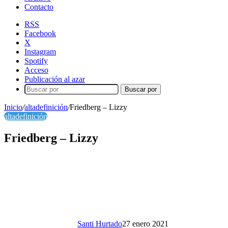
Contacto
RSS
Facebook
X
Instagram
Spotify
Acceso
Publicación al azar
Buscar por
Inicio
/
altadefinición
/
Friedberg – Lizzy
altadefinición
Friedberg – Lizzy
Santi Hurtado
27 enero 2021