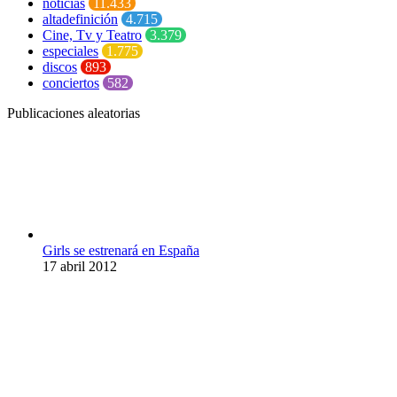
noticias
11.433
altadefinición
4.715
Cine, Tv y Teatro
3.379
especiales
1.775
discos
893
conciertos
582
Publicaciones aleatorias
Girls se estrenará en España
17 abril 2012