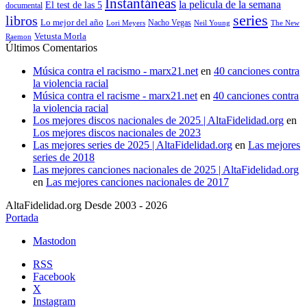
Instantáneas
la pelicula de la semana
El test de las 5
documental
series
libros
Lo mejor del año
Nacho Vegas
Lori Meyers
Neil Young
The New
Vetusta Morla
Raemon
Últimos Comentarios
Música contra el racismo - marx21.net
en
40 canciones contra
la violencia racial
Música contra el racisme - marx21.net
en
40 canciones contra
la violencia racial
Los mejores discos nacionales de 2025 | AltaFidelidad.org
en
Los mejores discos nacionales de 2023
Las mejores series de 2025 | AltaFidelidad.org
en
Las mejores
series de 2018
Las mejores canciones nacionales de 2025 | AltaFidelidad.org
en
Las mejores canciones nacionales de 2017
AltaFidelidad.org Desde 2003 - 2026
Portada
Mastodon
RSS
Facebook
X
Instagram