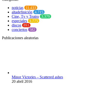
noticias
11.433
altadefinición
4.715
Cine, Tv y Teatro
3.379
especiales
1.775
discos
893
conciertos
582
Publicaciones aleatorias
Minor Victories – Scattered ashes
20 abril 2016