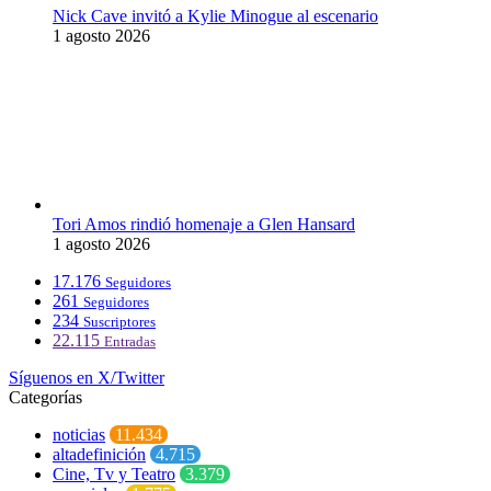
Nick Cave invitó a Kylie Minogue al escenario
1 agosto 2026
Tori Amos rindió homenaje a Glen Hansard
1 agosto 2026
17.176
Seguidores
261
Seguidores
234
Suscriptores
22.115
Entradas
Síguenos en X/Twitter
Categorías
noticias
11.434
altadefinición
4.715
Cine, Tv y Teatro
3.379