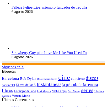
Fallece Felipe Lipe, miembro fundador de Tequila
6 agosto 2026
Strawberry Guy pide Love Me Like You Used To
6 agosto 2026
Síguenos en X
Etiquetas
cine
discos
Barcelona
concierto
Bob Dylan
Bruce Springsteen
Instantáneas
la pelicula de la semana
El test de las 5
documental
series
libros
Lo mejor del año
Nacho Vegas
Lori Meyers
Neil Young
The New
Vetusta Morla
Raemon
Últimos Comentarios