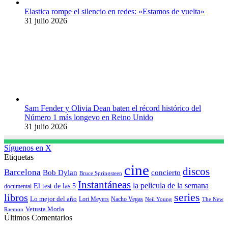
Elastica rompe el silencio en redes: «Estamos de vuelta»
31 julio 2026
Sam Fender y Olivia Dean baten el récord histórico del
Número 1 más longevo en Reino Unido
31 julio 2026
Síguenos en X
Etiquetas
cine
discos
Barcelona
concierto
Bob Dylan
Bruce Springsteen
Instantáneas
la pelicula de la semana
El test de las 5
documental
series
libros
Lo mejor del año
Nacho Vegas
Lori Meyers
Neil Young
The New
Vetusta Morla
Raemon
Últimos Comentarios