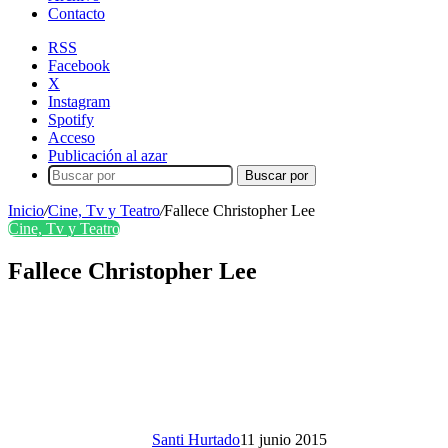
Contacto
RSS
Facebook
X
Instagram
Spotify
Acceso
Publicación al azar
Buscar por
Inicio
/
Cine, Tv y Teatro
/
Fallece Christopher Lee
Cine, Tv y Teatro
Fallece Christopher Lee
Santi Hurtado
11 junio 2015