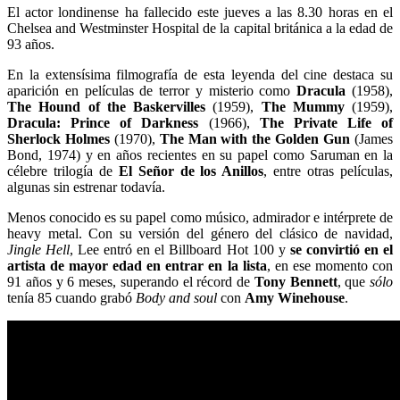
El actor londinense ha fallecido este jueves a las 8.30 horas en el
Chelsea and Westminster Hospital de la capital británica a la edad de
93 años.
En la extensísima filmografía de esta leyenda del cine destaca su
aparición en películas de terror y misterio como
Dracula
(1958),
The Hound of the Baskervilles
(1959),
The Mummy
(1959),
Dracula: Prince of Darkness
(1966),
The Private Life of
Sherlock Holmes
(1970),
The Man with the Golden Gun
(James
Bond, 1974) y en años recientes en su papel como Saruman en la
célebre trilogía de
El Señor de los Anillos
, entre otras películas,
algunas sin estrenar todavía.
Menos conocido es su papel como músico, admirador e intérprete de
heavy metal. Con su versión del género del clásico de navidad,
Jingle Hell
, Lee entró en el Billboard Hot 100 y
se convirtió en el
artista de mayor edad en entrar en la lista
, en ese momento con
91 años y 6 meses, superando el récord de
Tony Bennett
, que
sólo
tenía 85 cuando grabó
Body and soul
con
Amy Winehouse
.