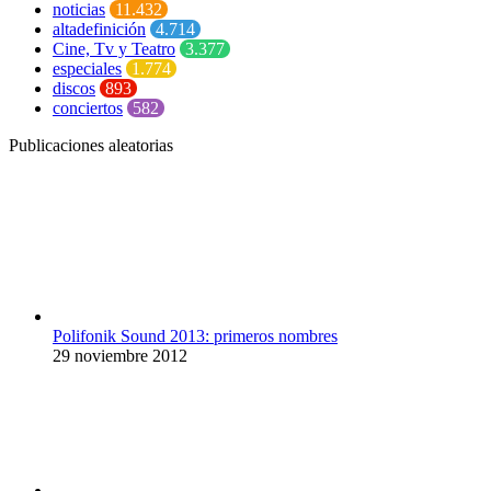
noticias
11.432
altadefinición
4.714
Cine, Tv y Teatro
3.377
especiales
1.774
discos
893
conciertos
582
Publicaciones aleatorias
Polifonik Sound 2013: primeros nombres
29 noviembre 2012