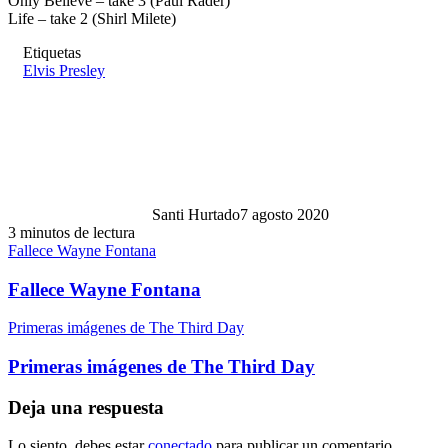
Only Believe – take 3 (Paul Rader)
Life – take 2 (Shirl Milete)
Etiquetas
Elvis Presley
Santi Hurtado
7 agosto 2020
3 minutos de lectura
Fallece Wayne Fontana
Fallece Wayne Fontana
Primeras imágenes de The Third Day
Primeras imágenes de The Third Day
Deja una respuesta
Lo siento, debes estar
conectado
para publicar un comentario.