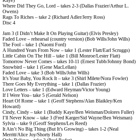
Kaye)
Where Did They Go, Lord – takes 2-3 (Dallas Frazier/Arthur L.
Owens)
Rags To Riches – take 2 (Richard Adler/Jerry Ross)
Disc 4
Jam 3 (I Didn’t Make It On Playing Guitar) (Elvis Presley)
Faded Love – rehearsal (country version) (Bob Wills/John Wills)
The Fool – take 1 (Naomi Ford)
A Hundred Years From Now – take 1 (Lester Flatt/Earl Scruggs)
Little Cabin On The Hill – take 1 (Bill Monroe/Lester Flatt)
Tomorrow Never Comes – takes 10-11 (Ernest Tubb/Johnny Bond)
Snowbird – take 1 (Gene MacLellan)
Faded Love – take 3 (Bob Wills/John Wills)
It’s Your Baby, You Rock It – take 3 (Shirl Milete/Nora Fowler)
There Goes My Everything – take 1 (Dallas Frazier)
Love Letters – take 1 (Edward Heyman/Victor Young)
If I Were You– take 5 (Gerald Nelson)
Heart Of Rome – take 1 (Geoff Stephens/Alan Blaikley/Ken
Howard)
Cindy, Cindy – take 1 (Buddy Kaye/Ben Weisman/Dolores Fuller)
I’ll Never Know – take 3 (Fred Karger/Sid Wayne/Ben Weisman)
Sylvia – take 9 (Geoff Stephens/Les Reed)
It Ain’t No Big Thing (But It’s Growing) – takes 1-2 (Neal
Merritt/Alice Joy/Shorty Hall)