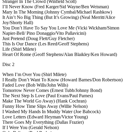
Stranger In The Crowd (Winfield Scott)
I’ll Never Know (Fred Karger/Sid Wayne/Ben Weisman)
Mary In The Morning (Johnny Cymbal/Michael Rashkow)
It Ain’t No Big Thing (But It’s Growing) (Neal Merritt/Alice
Joy/Shorty Hall)
You Don’t Have To Say You Love Me (Vicki Wickham/Simon
Napier-Bell/ Pino Donaggio/Vito Pallavicini)
Just Pretend (Doug Flett/Guy Fletcher)
This Is Our Dance (Les Reed/Geoff Stephens)
Life (Shirl Milete)
Heart Of Rome (Geoff Stephens/Alan Blaikley/Ken Howard)
Disc 2
When I’m Over You (Shirl Milete)
I Really Don’t Want To Know (Howard Barnes/Don Robertson)
Faded Love (Bob Wills/John Wills)
Tomorrow Never Comes (Ernest Tubb/Johnny Bond)
The Next Step Is Love (Paul Evans/Paul Parnes)
Make The World Go Away) (Hank Cochran)
Funny How Time Slips Away (Willie Nelson)
I Washed My Hands In Muddy Water (Joe Babcock)
Love Letters (Edward Heyman/Victor Young)
There Goes My Everything (Dallas Frazier)
If I Were You (Gerald Nelson)