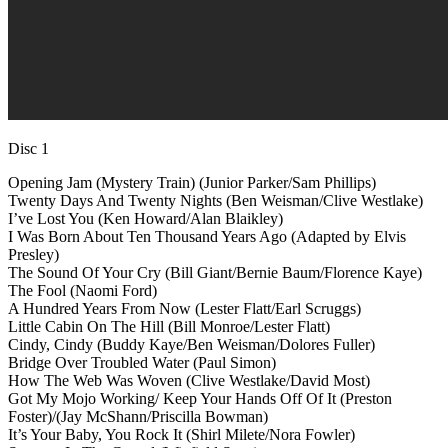
Disc 1
Opening Jam (Mystery Train) (Junior Parker/Sam Phillips)
Twenty Days And Twenty Nights (Ben Weisman/Clive Westlake)
I’ve Lost You (Ken Howard/Alan Blaikley)
I Was Born About Ten Thousand Years Ago (Adapted by Elvis
Presley)
The Sound Of Your Cry (Bill Giant/Bernie Baum/Florence Kaye)
The Fool (Naomi Ford)
A Hundred Years From Now (Lester Flatt/Earl Scruggs)
Little Cabin On The Hill (Bill Monroe/Lester Flatt)
Cindy, Cindy (Buddy Kaye/Ben Weisman/Dolores Fuller)
Bridge Over Troubled Water (Paul Simon)
How The Web Was Woven (Clive Westlake/David Most)
Got My Mojo Working/ Keep Your Hands Off Of It (Preston
Foster)/(Jay McShann/Priscilla Bowman)
It’s Your Baby, You Rock It (Shirl Milete/Nora Fowler)