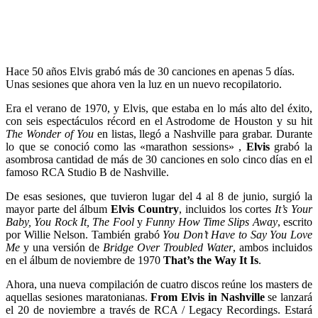
Hace 50 años Elvis grabó más de 30 canciones en apenas 5 días.
Unas sesiones que ahora ven la luz en un nuevo recopilatorio.
Era el verano de 1970, y Elvis, que estaba en lo más alto del éxito,
con seis espectáculos récord en el Astrodome de Houston y su hit
The Wonder of You
en listas, llegó a Nashville para grabar. Durante
lo que se conoció como las «marathon sessions» ,
Elvis
grabó la
asombrosa cantidad de más de 30 canciones en solo cinco días en el
famoso RCA Studio B de Nashville.
De esas sesiones, que tuvieron lugar del 4 al 8 de junio, surgió la
mayor parte del álbum
Elvis Country
, incluidos los cortes
It’s Your
Baby, You Rock It, The Fool
y
Funny How Time Slips Away
, escrito
por Willie Nelson. También grabó
You Don’t Have to Say You Love
Me
y una versión de
Bridge Over Troubled Water
, ambos incluidos
en el álbum de noviembre de 1970
That’s the Way It Is
.
Ahora, una nueva compilación de cuatro discos reúne los masters de
aquellas sesiones maratonianas.
From Elvis in Nashville
se lanzará
el 20 de noviembre a través de RCA / Legacy Recordings. Estará