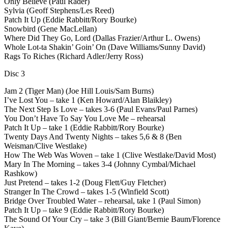
Only Believe (Paul Rader)
Sylvia (Geoff Stephens/Les Reed)
Patch It Up (Eddie Rabbitt/Rory Bourke)
Snowbird (Gene MacLellan)
Where Did They Go, Lord (Dallas Frazier/Arthur L. Owens)
Whole Lot-ta Shakin’ Goin’ On (Dave Williams/Sunny David)
Rags To Riches (Richard Adler/Jerry Ross)
Disc 3
Jam 2 (Tiger Man) (Joe Hill Louis/Sam Burns)
I’ve Lost You – take 1 (Ken Howard/Alan Blaikley)
The Next Step Is Love – takes 3-6 (Paul Evans/Paul Parnes)
You Don’t Have To Say You Love Me – rehearsal
Patch It Up – take 1 (Eddie Rabbitt/Rory Bourke)
Twenty Days And Twenty Nights – takes 5,6 & 8 (Ben
Weisman/Clive Westlake)
How The Web Was Woven – take 1 (Clive Westlake/David Most)
Mary In The Morning – takes 3-4 (Johnny Cymbal/Michael
Rashkow)
Just Pretend – takes 1-2 (Doug Flett/Guy Fletcher)
Stranger In The Crowd – takes 1-5 (Winfield Scott)
Bridge Over Troubled Water – rehearsal, take 1 (Paul Simon)
Patch It Up – take 9 (Eddie Rabbitt/Rory Bourke)
The Sound Of Your Cry – take 3 (Bill Giant/Bernie Baum/Florence