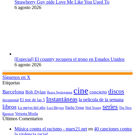
Strawberry Guy pide Love Me Like You Used To
6 agosto 2026
[Especial] El country recupera el trono en Estados Unidos
6 agosto 2026
Síguenos en X
Etiquetas
cine
discos
Barcelona
concierto
Bob Dylan
Bruce Springsteen
Instantáneas
la pelicula de la semana
El test de las 5
documental
series
libros
Lo mejor del año
Nacho Vegas
Lori Meyers
Neil Young
The New
Vetusta Morla
Raemon
Últimos Comentarios
Música contra el racismo - marx21.net
en
40 canciones contra
la violencia racial