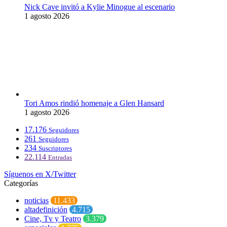
Nick Cave invitó a Kylie Minogue al escenario
1 agosto 2026
Tori Amos rindió homenaje a Glen Hansard
1 agosto 2026
17.176
Seguidores
261
Seguidores
234
Suscriptores
22.114
Entradas
Síguenos en X/Twitter
Categorías
noticias
11.433
altadefinición
4.715
Cine, Tv y Teatro
3.379