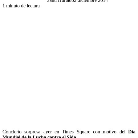
Santi Hurtado
2 diciembre 2014
1 minuto de lectura
Concierto sorpresa ayer en Times Square con motivo del
Día
Mundial de la Lucha contra el Sida
.