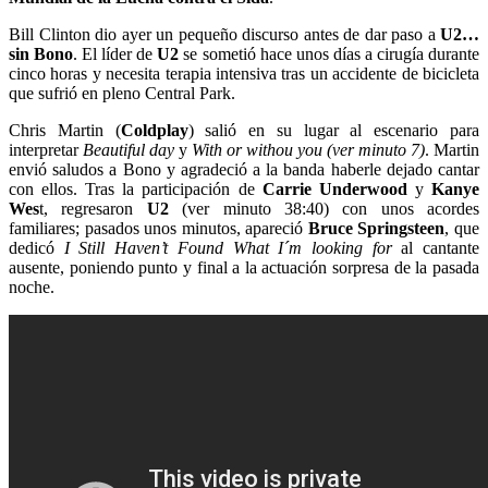
Bill Clinton dio ayer un pequeño discurso antes de dar paso a
U2…
sin Bono
. El líder de
U2
se sometió hace unos días a cirugía durante
cinco horas y necesita terapia intensiva tras un accidente de bicicleta
que sufrió en pleno Central Park.
Chris Martin (
Coldplay
) salió en su lugar al escenario para
interpretar
Beautiful day
y
With or withou you (ver minuto 7)
. Martin
envió saludos a Bono y agradeció a la banda haberle dejado cantar
con ellos. Tras la participación de
Carrie Underwood
y
Kanye
Wes
t, regresaron
U2
(ver minuto 38:40) con unos acordes
familiares; pasados unos minutos, apareció
Bruce Springsteen
, que
dedicó
I Still Haven’t Found What I´m looking for
al cantante
ausente, poniendo punto y final a la actuación sorpresa de la pasada
noche.