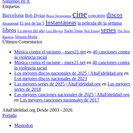
Síguenos en X
Etiquetas
cine
discos
Barcelona
concierto
Bob Dylan
Bruce Springsteen
Instantáneas
la pelicula de la semana
El test de las 5
documental
series
libros
Lo mejor del año
Nacho Vegas
Lori Meyers
Neil Young
The New
Vetusta Morla
Raemon
Últimos Comentarios
Música contra el racismo - marx21.net
en
40 canciones contra
la violencia racial
Música contra el racisme - marx21.net
en
40 canciones contra
la violencia racial
Los mejores discos nacionales de 2025 | AltaFidelidad.org
en
Los mejores discos nacionales de 2023
Las mejores series de 2025 | AltaFidelidad.org
en
Las mejores
series de 2018
Las mejores canciones nacionales de 2025 | AltaFidelidad.org
en
Las mejores canciones nacionales de 2017
AltaFidelidad.org Desde 2003 - 2026
Portada
Mastodon