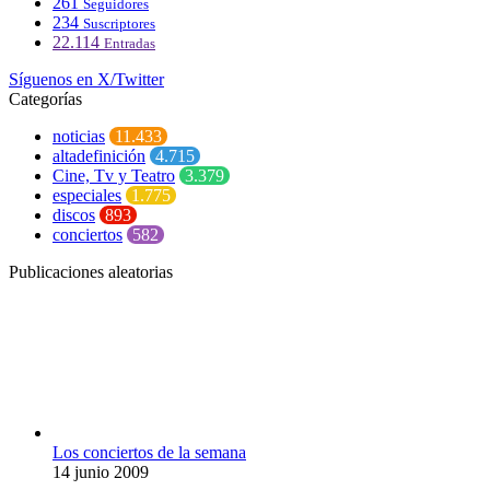
261
Seguidores
234
Suscriptores
22.114
Entradas
Síguenos en X/Twitter
Categorías
noticias
11.433
altadefinición
4.715
Cine, Tv y Teatro
3.379
especiales
1.775
discos
893
conciertos
582
Publicaciones aleatorias
Los conciertos de la semana
14 junio 2009