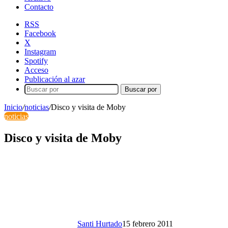
Contacto
RSS
Facebook
X
Instagram
Spotify
Acceso
Publicación al azar
Buscar por
Inicio
/
noticias
/
Disco y visita de Moby
noticias
Disco y visita de Moby
Santi Hurtado
15 febrero 2011