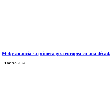
Moby anuncia su primera gira europea en una décad
19 marzo 2024