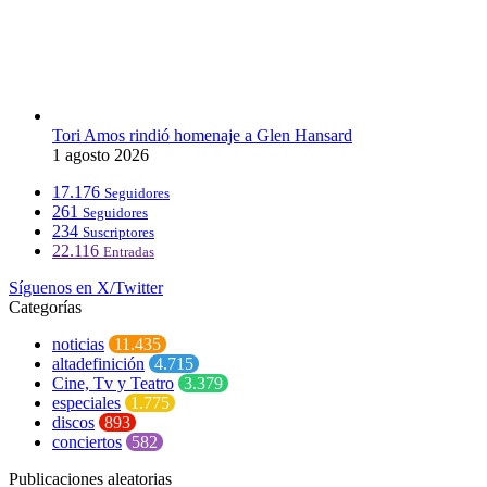
Tori Amos rindió homenaje a Glen Hansard
1 agosto 2026
17.176
Seguidores
261
Seguidores
234
Suscriptores
22.116
Entradas
Síguenos en X/Twitter
Categorías
noticias
11.435
altadefinición
4.715
Cine, Tv y Teatro
3.379
especiales
1.775
discos
893
conciertos
582
Publicaciones aleatorias