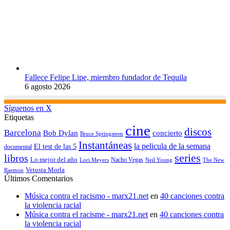
Fallece Felipe Lipe, miembro fundador de Tequila
6 agosto 2026
Síguenos en X
Etiquetas
cine
discos
Barcelona
concierto
Bob Dylan
Bruce Springsteen
Instantáneas
la pelicula de la semana
El test de las 5
documental
series
libros
Lo mejor del año
Nacho Vegas
Lori Meyers
Neil Young
The New
Vetusta Morla
Raemon
Últimos Comentarios
Música contra el racismo - marx21.net
en
40 canciones contra
la violencia racial
Música contra el racisme - marx21.net
en
40 canciones contra
la violencia racial