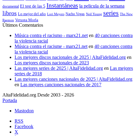
Instantáneas
la pelicula de la semana
El test de las 5
documental
series
libros
Lo mejor del año
Nacho Vegas
Lori Meyers
Neil Young
The New
Vetusta Morla
Raemon
Últimos Comentarios
Música contra el racismo - marx21.net
en
40 canciones contra
la violencia racial
Música contra el racisme - marx21.net
en
40 canciones contra
la violencia racial
Los mejores discos nacionales de 2025 | AltaFidelidad.org
en
Los mejores discos nacionales de 2023
Las mejores series de 2025 | AltaFidelidad.org
en
Las mejores
series de 2018
Las mejores canciones nacionales de 2025 | AltaFidelidad.org
en
Las mejores canciones nacionales de 2017
AltaFidelidad.org Desde 2003 - 2026
Portada
Mastodon
RSS
Facebook
X