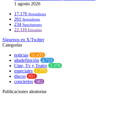
1 agosto 2026
17.176
Seguidores
261
Seguidores
234
Suscriptores
22.116
Entradas
Síguenos en X/Twitter
Categorías
noticias
11.435
altadefinición
4.715
Cine, Tv y Teatro
3.379
especiales
1.775
discos
893
conciertos
582
Publicaciones aleatorias