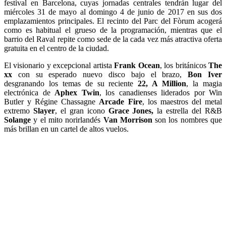
festival en Barcelona, cuyas jornadas centrales tendrán lugar del
miércoles 31 de mayo al domingo 4 de junio de 2017 en sus dos
emplazamientos principales. El recinto del Parc del Fòrum acogerá
como es habitual el grueso de la programación, mientras que el
barrio del Raval repite como sede de la cada vez más atractiva oferta
gratuita en el centro de la ciudad.
El visionario y excepcional artista
Frank Ocean
, los británicos
The
xx
con su esperado nuevo disco bajo el brazo,
Bon Iver
desgranando los temas de su reciente
22, A Million
, la magia
electrónica de
Aphex Twin
, los canadienses liderados por Win
Butler y Régine Chassagne
Arcade Fire
, los maestros del metal
extremo
Slayer
, el gran icono
Grace Jones,
la estrella del R&B
Solange
y el mito norirlandés
Van Morrison
son los nombres que
más brillan en un cartel de altos vuelos.