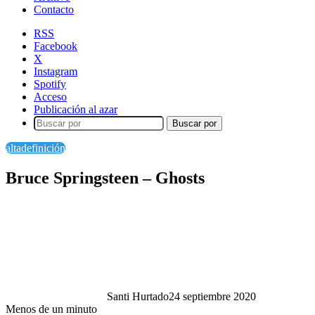
Contacto
RSS
Facebook
X
Instagram
Spotify
Acceso
Publicación al azar
Buscar por
altadefinición
Bruce Springsteen – Ghosts
Santi Hurtado
24 septiembre 2020
Menos de un minuto