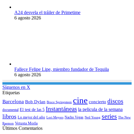
A24 desvela el tráiler de Primetime
6 agosto 2026
Fallece Felipe Lipe, miembro fundador de Tequila
6 agosto 2026
Síguenos en X
Etiquetas
cine
discos
Barcelona
concierto
Bob Dylan
Bruce Springsteen
Instantáneas
la pelicula de la semana
El test de las 5
documental
series
libros
Lo mejor del año
Nacho Vegas
Lori Meyers
Neil Young
The New
Vetusta Morla
Raemon
Últimos Comentarios