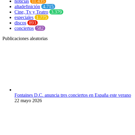
noticias
11.435
altadefinición
4.715
Cine, Tv y Teatro
3.379
especiales
1.775
discos
893
conciertos
582
Publicaciones aleatorias
Fontaines D.C. anuncia tres conciertos en España este verano
22 mayo 2026