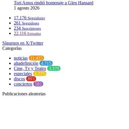
Tori Amos rindió homenaje a Glen Hansard
1 agosto 2026
17.176
Seguidores
261
Seguidores
234
Suscriptores
22.116
Entradas
Síguenos en X/Twitter
Categorías
noticias
11.435
altadefinición
4.715
Cine, Tv y Teatro
3.379
especiales
1.775
discos
893
conciertos
582
Publicaciones aleatorias