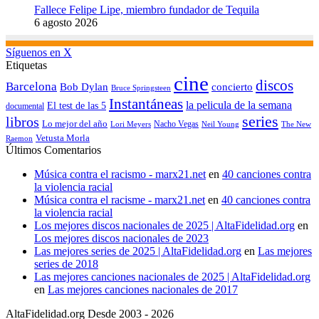
Fallece Felipe Lipe, miembro fundador de Tequila
6 agosto 2026
Síguenos en X
Etiquetas
cine
discos
Barcelona
concierto
Bob Dylan
Bruce Springsteen
Instantáneas
la pelicula de la semana
El test de las 5
documental
series
libros
Lo mejor del año
Nacho Vegas
Lori Meyers
Neil Young
The New
Vetusta Morla
Raemon
Últimos Comentarios
Música contra el racismo - marx21.net
en
40 canciones contra
la violencia racial
Música contra el racisme - marx21.net
en
40 canciones contra
la violencia racial
Los mejores discos nacionales de 2025 | AltaFidelidad.org
en
Los mejores discos nacionales de 2023
Las mejores series de 2025 | AltaFidelidad.org
en
Las mejores
series de 2018
Las mejores canciones nacionales de 2025 | AltaFidelidad.org
en
Las mejores canciones nacionales de 2017
AltaFidelidad.org Desde 2003 - 2026