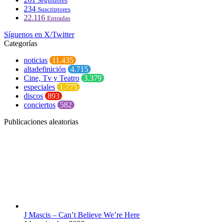
Seguidores
234
Suscriptores
22.116
Entradas
Síguenos en X/Twitter
Categorías
noticias
11.435
altadefinición
4.715
Cine, Tv y Teatro
3.379
especiales
1.775
discos
893
conciertos
582
Publicaciones aleatorias
J Mascis – Can’t Believe We’re Here