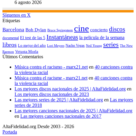
6 agosto 2026
Síguenos en X
Etiquetas
cine
discos
Barcelona
concierto
Bob Dylan
Bruce Springsteen
Instantáneas
la pelicula de la semana
El test de las 5
documental
series
libros
Lo mejor del año
Nacho Vegas
Lori Meyers
Neil Young
The New
Vetusta Morla
Raemon
Últimos Comentarios
Música contra el racismo - marx21.net
en
40 canciones contra
la violencia racial
Música contra el racisme - marx21.net
en
40 canciones contra
la violencia racial
Los mejores discos nacionales de 2025 | AltaFidelidad.org
en
Los mejores discos nacionales de 2023
Las mejores series de 2025 | AltaFidelidad.org
en
Las mejores
series de 2018
Las mejores canciones nacionales de 2025 | AltaFidelidad.org
en
Las mejores canciones nacionales de 2017
AltaFidelidad.org Desde 2003 - 2026
Portada