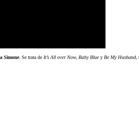
a Simone
. Se trata de
It’s All over Now, Baby Blue
y
Be My Husband
,