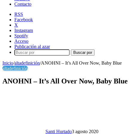
Contacto
RSS
Facebook
X
Instagram
Spotify
Acceso
Publicación al azar
Buscar por
Inicio
/
altadefinición
/
ANOHNI – It’s All Over Now, Baby Blue
altadefinición
ANOHNI – It’s All Over Now, Baby Blue
Santi Hurtado
3 agosto 2020