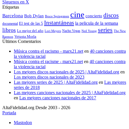
Síguenos en X
Etiquetas
cine
discos
Barcelona
concierto
Bob Dylan
Bruce Springsteen
Instantáneas
la pelicula de la semana
El test de las 5
documental
series
libros
Lo mejor del año
Nacho Vegas
Lori Meyers
Neil Young
The New
Vetusta Morla
Raemon
Últimos Comentarios
Música contra el racismo - marx21.net
en
40 canciones contra
la violencia racial
Música contra el racisme - marx21.net
en
40 canciones contra
la violencia racial
Los mejores discos nacionales de 2025 | AltaFidelidad.org
en
Los mejores discos nacionales de 2023
Las mejores series de 2025 | AltaFidelidad.org
en
Las mejores
series de 2018
Las mejores canciones nacionales de 2025 | AltaFidelidad.org
en
Las mejores canciones nacionales de 2017
AltaFidelidad.org Desde 2003 - 2026
Portada
Mastodon