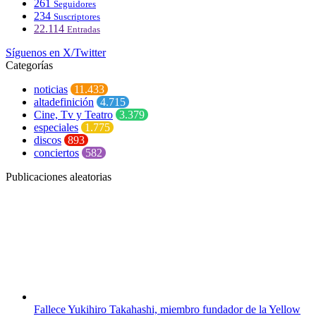
261
Seguidores
234
Suscriptores
22.114
Entradas
Síguenos en X/Twitter
Categorías
noticias
11.433
altadefinición
4.715
Cine, Tv y Teatro
3.379
especiales
1.775
discos
893
conciertos
582
Publicaciones aleatorias
Fallece Yukihiro Takahashi, miembro fundador de la Yellow