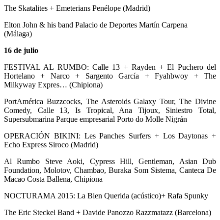
The Skatalites + Emeterians Penélope (Madrid)
Elton John & his band Palacio de Deportes Martín Carpena
(Málaga)
16 de julio
FESTIVAL AL RUMBO: Calle 13 + Rayden + El Puchero del
Hortelano + Narco + Sargento García + Fyahbwoy + The
Milkyway Expres… (Chipiona)
PortAmérica Buzzcocks, The Asteroids Galaxy Tour, The Divine
Comedy, Calle 13, Is Tropical, Ana Tijoux, Siniestro Total,
Supersubmarina Parque empresarial Porto do Molle Nigrán
OPERACIÓN BIKINI: Les Panches Surfers + Los Daytonas +
Echo Express Siroco (Madrid)
Al Rumbo Steve Aoki, Cypress Hill, Gentleman, Asian Dub
Foundation, Molotov, Chambao, Buraka Som Sistema, Canteca De
Macao Costa Ballena, Chipiona
NOCTURAMA 2015: La Bien Querida (acústico)+ Rafa Spunky
The Eric Steckel Band + Davide Panozzo Razzmatazz (Barcelona)