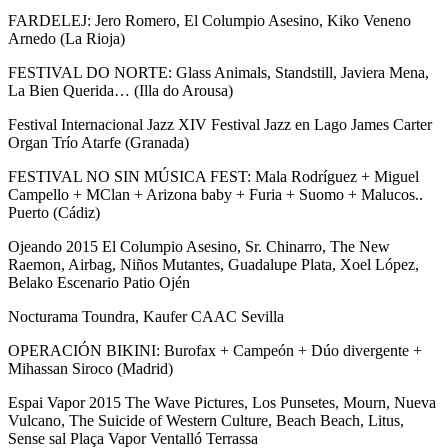
FARDELEJ: Jero Romero, El Columpio Asesino, Kiko Veneno
Arnedo (La Rioja)
FESTIVAL DO NORTE: Glass Animals, Standstill, Javiera Mena,
La Bien Querida… (Illa do Arousa)
Festival Internacional Jazz XIV Festival Jazz en Lago James Carter
Organ Trío Atarfe (Granada)
FESTIVAL NO SIN MÚSICA FEST: Mala Rodríguez + Miguel
Campello + MClan + Arizona baby + Furia + Suomo + Malucos..
Puerto (Cádiz)
Ojeando 2015 El Columpio Asesino, Sr. Chinarro, The New
Raemon, Airbag, Niños Mutantes, Guadalupe Plata, Xoel López,
Belako Escenario Patio Ojén
Nocturama Toundra, Kaufer CAAC Sevilla
OPERACIÓN BIKINI: Burofax + Campeón + Dúo divergente +
Mihassan Siroco (Madrid)
Espai Vapor 2015 The Wave Pictures, Los Punsetes, Mourn, Nueva
Vulcano, The Suicide of Western Culture, Beach Beach, Litus,
Sense sal Plaça Vapor Ventalló Terrassa