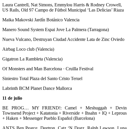
Laura Cantrell, Nat Simons, Emmylou Harris & Rodney Crowell,
US Rails, Old 97 Campo de Fútbol Municipal ‘Las Delicias’ Riaza
Maika Makovski Jardín Botánico Valencia
Manero Sound System Espai Jove La Palmera (Tarragona)
Nueva Vulcano, Destruyan Ciudad Accidente Lata de Zinc Oviedo
Airbag Loco club (Valencia)
Gigatron La Rambleta (Valencia)
Of Monsters and Man Barcelona · Cruïlla Festival
Siniestro Total Plaza del Santo Cristo Teruel
Labrinth BCM Planet Dance Mallorca
11 de julio
BE PROG… MY FRIEND!: Camel + Meshuggah + Devin
Townsend Project + Katatonia + Riverside + Ihsahn + IQ + Leprous
+ Haken + Messenger Pueblo Español (Barcelona)
ANTS Ben Pearce, Deetron, Catz ‘N Dogz, Ralph Lawson, Luna