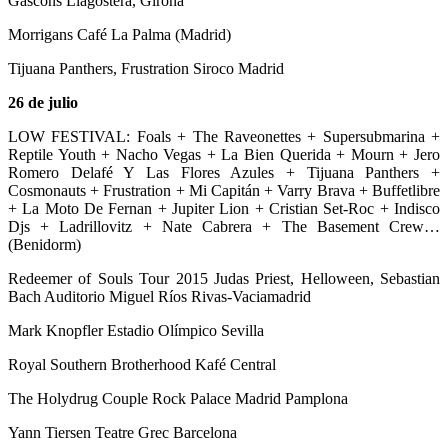
Gascons Llagostera, Girona
Morrigans Café La Palma (Madrid)
Tijuana Panthers, Frustration Siroco Madrid
26 de julio
LOW FESTIVAL: Foals + The Raveonettes + Supersubmarina +
Reptile Youth + Nacho Vegas + La Bien Querida + Mourn + Jero
Romero Delafé Y Las Flores Azules + Tijuana Panthers +
Cosmonauts + Frustration + Mi Capitán + Varry Brava + Buffetlibre
+ La Moto De Fernan + Jupiter Lion + Cristian Set-Roc + Indisco
Djs + Ladrillovitz + Nate Cabrera + The Basement Crew…
(Benidorm)
Redeemer of Souls Tour 2015 Judas Priest, Helloween, Sebastian
Bach Auditorio Miguel Ríos Rivas-Vaciamadrid
Mark Knopfler Estadio Olímpico Sevilla
Royal Southern Brotherhood Kafé Central
The Holydrug Couple Rock Palace Madrid Pamplona
Yann Tiersen Teatre Grec Barcelona