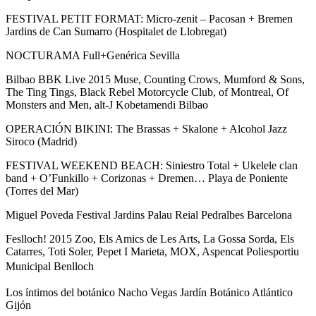
FESTIVAL PETIT FORMAT: Micro-zenit – Pacosan + Bremen
Jardins de Can Sumarro (Hospitalet de Llobregat)
NOCTURAMA Full+Genérica Sevilla
Bilbao BBK Live 2015 Muse, Counting Crows, Mumford & Sons,
The Ting Tings, Black Rebel Motorcycle Club, of Montreal, Of
Monsters and Men, alt-J Kobetamendi Bilbao
OPERACIÓN BIKINI: The Brassas + Skalone + Alcohol Jazz
Siroco (Madrid)
FESTIVAL WEEKEND BEACH: Siniestro Total + Ukelele clan
band + O’Funkillo + Corizonas + Dremen… Playa de Poniente
(Torres del Mar)
Miguel Poveda Festival Jardins Palau Reial Pedralbes Barcelona
Feslloch! 2015 Zoo, Els Amics de Les Arts, La Gossa Sorda, Els
Catarres, Toti Soler, Pepet I Marieta, MOX, Aspencat Poliesportiu
Municipal
Benlloch
Los íntimos del botánico Nacho Vegas Jardín Botánico Atlántico
Gijón