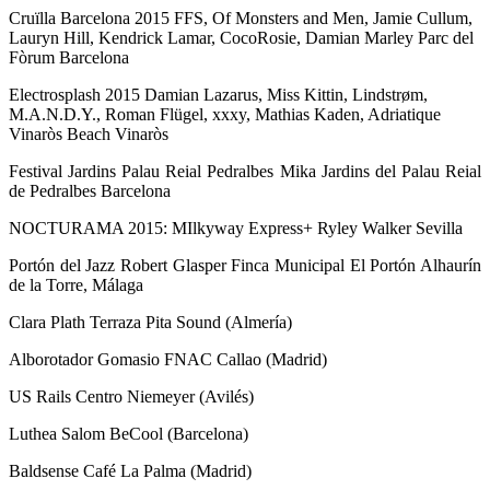
Cruïlla Barcelona 2015 FFS, Of Monsters and Men, Jamie Cullum,
Lauryn Hill, Kendrick Lamar, CocoRosie, Damian Marley Parc del
Fòrum Barcelona
Electrosplash 2015 Damian Lazarus, Miss Kittin, Lindstrøm,
M.A.N.D.Y., Roman Flügel, xxxy, Mathias Kaden, Adriatique
Vinaròs Beach Vinaròs
Festival Jardins Palau Reial Pedralbes Mika Jardins del Palau Reial
de Pedralbes Barcelona
NOCTURAMA 2015: MIlkyway Express+ Ryley Walker Sevilla
Portón del Jazz Robert Glasper Finca Municipal El Portón Alhaurín
de la Torre, Málaga
Clara Plath Terraza Pita Sound (Almería)
Alborotador Gomasio FNAC Callao (Madrid)
US Rails Centro Niemeyer (Avilés)
Luthea Salom BeCool (Barcelona)
Baldsense Café La Palma (Madrid)