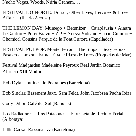
Nacho Vegas, Woods, Núria Graham….
FESTIVAL DO NORTE: Dorian, Other Lives, Hercules & Love
Affair… (Illa do Arousa)
THE LEMON DAY: Mursego + Betunizer + Cataplàusia + Ainara
LeGardon + Pony Bravo + Za! + Nueva Vulcano + Joan Colomo +
Chemical Cousins Parque de la Font Cuitora (Capellades)
FESTIVAL PULPOP: Monte Terror + The Ships + Sexy zebras +
Pasajero + arizona baby + Cycle Plaza de Toros (Roquetas de Mar)
Festival Madgarden Madeleine Peyroux Real Jardín Botánico
Alfonso XIII
Madrid
Bob Dylan Jardines de Pedralbes (Barcelona)
Bob Sinclar, Basement Jaxx, Sam Feldt, John Jacobsen Pacha Ibiza
Cody Dillon Café del Sol (Bañolas)
Los Radiadores + Los Pataconas + El respetable Recinto Ferial
(Alboraya)
Little Caesar Razzmatazz (Barcelona)