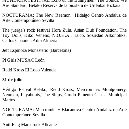
MUNDAKA FESTIVAL Echo & the Bunnymen, The Sonics, We
Are Standard, Belako Reserva de la biosfera de Urdaibai Bizkaia
NOCTURAMA: The New Raemon+ Hidalgo Centro Andaluz de
Arte Contemporáneo Sevilla
The juerga’s rock festival Hora Zulu, Asian Dub Foundation, The
Toy Dolls, Kiko Veneno, N.O.H.A., Talco, Soziedad Alkoholika,
Carlos Chaouen Adra Almeria
Jeff Espinoza Monasterio (Barcelona)
Pl Girls MUSAC León
Redd Kross El Loco Valencia
31 de julio
Vértigo Estival Belako, Redd Kross, Mercromina, Montgomery,
Neuman, Layabouts, The Ships, Crudo Pimento Caseta Municipal
Martos
NOCTURAMA: Mercromina+ Blacanova Centro Andaluz de Arte
Contemporáneo Sevilla
Anti-Flag Marearock Alicante