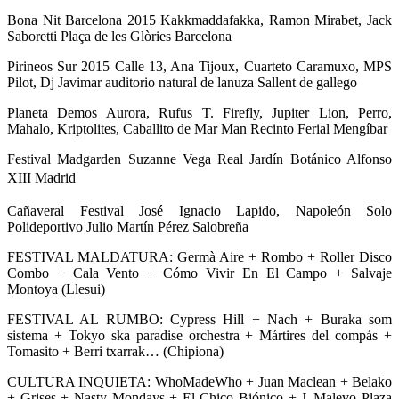
Bona Nit Barcelona 2015 Kakkmaddafakka, Ramon Mirabet, Jack
Saboretti Plaça de les Glòries Barcelona
Pirineos Sur 2015 Calle 13, Ana Tijoux, Cuarteto Caramuxo, MPS
Pilot, Dj Javimar auditorio natural de lanuza Sallent de gallego
Planeta Demos Aurora, Rufus T. Firefly, Jupiter Lion, Perro,
Mahalo, Kriptolites, Caballito de Mar Man Recinto Ferial Mengíbar
Festival Madgarden Suzanne Vega Real Jardín Botánico Alfonso
XIII
Madrid
Cañaveral Festival José Ignacio Lapido, Napoleón Solo
Polideportivo Julio Martín Pérez Salobreña
FESTIVAL MALDATURA: Germà Aire + Rombo + Roller Disco
Combo + Cala Vento + Cómo Vivir En El Campo + Salvaje
Montoya (Llesui)
FESTIVAL AL RUMBO: Cypress Hill + Nach + Buraka som
sistema + Tokyo ska paradise orchestra + Mártires del compás +
Tomasito + Berri txarrak… (Chipiona)
CULTURA INQUIETA: WhoMadeWho + Juan Maclean + Belako
+ Grises + Nasty Mondays + El Chico Biónico + J_Malevo Plaza