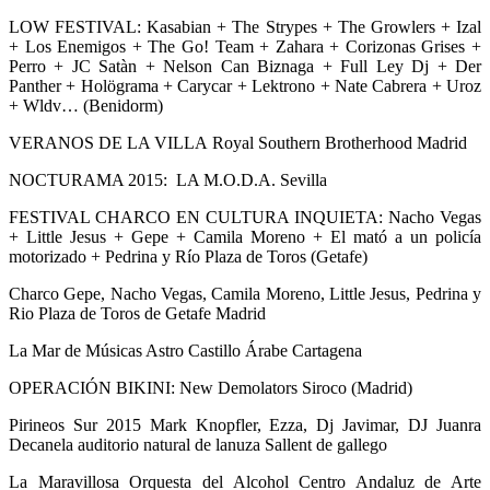
LOW FESTIVAL: Kasabian + The Strypes + The Growlers + Izal
+ Los Enemigos + The Go! Team + Zahara + Corizonas Grises +
Perro + JC Satàn + Nelson Can Biznaga + Full Ley Dj + Der
Panther + Holögrama + Carycar + Lektrono + Nate Cabrera + Uroz
+ Wldv… (Benidorm)
VERANOS DE LA VILLA Royal Southern Brotherhood Madrid
NOCTURAMA 2015: LA M.O.D.A. Sevilla
FESTIVAL CHARCO EN CULTURA INQUIETA: Nacho Vegas
+ Little Jesus + Gepe + Camila Moreno + El mató a un policía
motorizado + Pedrina y Río Plaza de Toros (Getafe)
Charco Gepe, Nacho Vegas, Camila Moreno, Little Jesus, Pedrina y
Rio Plaza de Toros de Getafe Madrid
La Mar de Músicas Astro Castillo Árabe Cartagena
OPERACIÓN BIKINI: New Demolators Siroco (Madrid)
Pirineos Sur 2015 Mark Knopfler, Ezza, Dj Javimar, DJ Juanra
Decanela auditorio natural de lanuza Sallent de gallego
La Maravillosa Orquesta del Alcohol Centro Andaluz de Arte