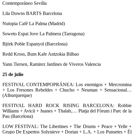
Contemporáneo Sevilla
Lila Downs BARTS Barcelona
Nutopia Café La Palma (Madrid)
Soweto Espai Jove La Palmera (Tarragona)
Björk Poble Espanyol (Barcelona)
Redd Kross, Bum Kafe Antzokia Bilbao
Yann Tiersen, Ramirez Jardines de Viveros Valencia
25 de julio
FESTIVAL CONTEMPOPRÁNEA: Los enemigos + Mercromina
+ Los Fresones Rebeldes + Chucho + Neuman + Sensacional…
(Alburquerque)
FESTIVAL HARD ROCK RISING BARCELONA: Robbie
Williams + Avicii + Juanes + Thalab,… Platja del Fòrum i Parc de la
Pau (Barcelona)
LOW FESTIVAL: The Libertines + The Drums + Peace + Yelle +
Grupo De Expertos Solynieve + Dorian + L.A. + Los Punsetes + Él