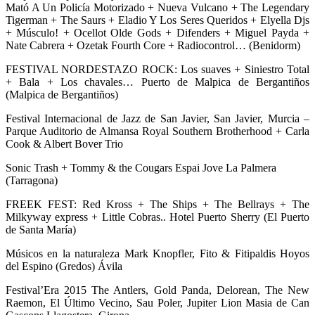
Mató A Un Policía Motorizado + Nueva Vulcano + The Legendary
Tigerman + The Saurs + Eladio Y Los Seres Queridos + Elyella Djs
+ Músculo! + Ocellot Olde Gods + Difenders + Miguel Payda +
Nate Cabrera + Ozetak Fourth Core + Radiocontrol… (Benidorm)
FESTIVAL NORDESTAZO ROCK: Los suaves + Siniestro Total
+ Bala + Los chavales… Puerto de Malpica de Bergantiños
(Malpica de Bergantiños)
Festival Internacional de Jazz de San Javier, San Javier, Murcia –
Parque Auditorio de Almansa Royal Southern Brotherhood + Carla
Cook & Albert Bover Trio
Sonic Trash + Tommy & the Cougars Espai Jove La Palmera
(Tarragona)
FREEK FEST: Red Kross + The Ships + The Bellrays + The
Milkyway express + Little Cobras.. Hotel Puerto Sherry (El Puerto
de Santa María)
Músicos en la naturaleza Mark Knopfler, Fito & Fitipaldis Hoyos
del Espino (Gredos) Ávila
Festival’Era 2015 The Antlers, Gold Panda, Delorean, The New
Raemon, El Último Vecino, Sau Poler, Jupiter Lion Masia de Can