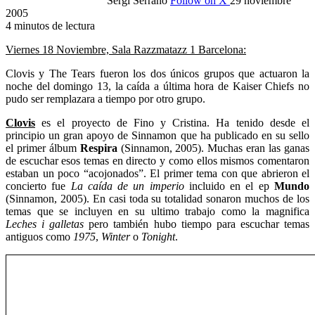
Sergi Serrano
Follow on X
29 noviembre
2005
4 minutos de lectura
Viernes 18 Noviembre, Sala Razzmatazz 1 Barcelona:
Clovis y The Tears fueron los dos únicos grupos que actuaron la
noche del domingo 13, la caída a última hora de Kaiser Chiefs no
pudo ser remplazara a tiempo por otro grupo.
Clovis
es el proyecto de Fino y Cristina. Ha tenido desde el
principio un gran apoyo de Sinnamon que ha publicado en su sello
el primer álbum
Respira
(Sinnamon, 2005). Muchas eran las ganas
de escuchar esos temas en directo y como ellos mismos comentaron
estaban un poco “acojonados”. El primer tema con que abrieron el
concierto fue
La caída de un imperio
incluido en el ep
Mundo
(Sinnamon, 2005). En casi toda su totalidad sonaron muchos de los
temas que se incluyen en su ultimo trabajo como la magnifica
Leches i galletas
pero también hubo tiempo para escuchar temas
antiguos como
1975
,
Winter
o
Tonight
.