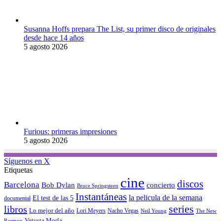
Susanna Hoffs prepara The List, su primer disco de originales
desde hace 14 años
5 agosto 2026
Furious: primeras impresiones
5 agosto 2026
Síguenos en X
Etiquetas
cine
discos
Barcelona
concierto
Bob Dylan
Bruce Springsteen
Instantáneas
la pelicula de la semana
El test de las 5
documental
series
libros
Lo mejor del año
Nacho Vegas
Lori Meyers
Neil Young
The New
Vetusta Morla
Raemon