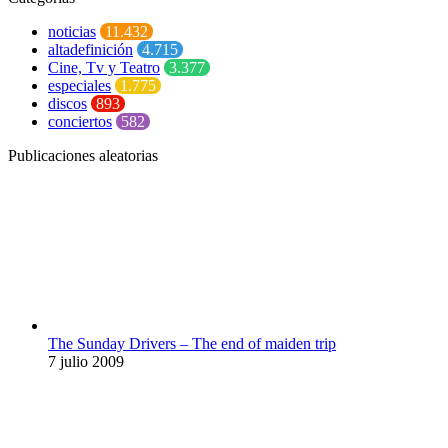
noticias
11.432
altadefinición
4.715
Cine, Tv y Teatro
3.377
especiales
1.775
discos
893
conciertos
582
Publicaciones aleatorias
The Sunday Drivers – The end of maiden trip
7 julio 2009