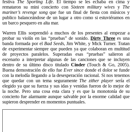
festiva
The Sporting Life
. El tiempo se les echaba en cima y
remataron su mini concierto con
Sixteen military wives
y
The
mariner’s revenge song
que fue un final de fiesta con músicos y
publico balanceándose de un lugar a otro como si estuviéramos en
un barco pesquero en alta mar.
Warren Ellis sorprendió a muchos de los presentes al empezar a
probar su violín en las “pruebas” de sonido.
Dirty Three
es una
banda formada por el
Bad Seeds
, Jim White, y Mick Turner. Tratan
de experimentar siempre que pueden ya que colaboran en multitud
de proyectos paralelos. Superadas esas “pruebas” salieron al
escenario a interpretar algunas de las canciones que se incluyen
dentro de su último disco titulado
Cinder
(Touch & Go, 2005).
Buena demostración de ello fue
Ever since
donde el dolor se funde
con la melodía llegando a la desesperación racional. Si nos tenemos
que quedar con un tema seguramente
The zither player
sería el
elegido ya que su fuerza y sus idas y venidas fueron de lo mejor de
la noche. Pero una cosa esta clara y es que la monotonía de su
concierto fue alarmante aunque salvable por la enorme calidad que
supieron desprender en momentos puntuales.