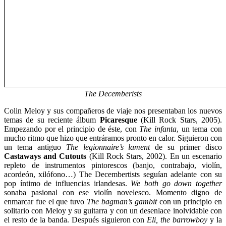
The Decemberists
Colin Meloy y sus compañeros de viaje nos presentaban los nuevos
temas de su reciente álbum
Picaresque
(Kill Rock Stars, 2005).
Empezando por el principio de éste, con
The infanta
, un tema con
mucho ritmo que hizo que entráramos pronto en calor. Siguieron con
un tema antiguo
The legionnaire’s lament
de su primer disco
Castaways and Cutouts
(Kill Rock Stars, 2002). En un escenario
repleto de instrumentos pintorescos (banjo, contrabajo, violín,
acordeón, xilófono…) The Decembertists seguían adelante con su
pop íntimo de influencias irlandesas.
We both go down together
sonaba pasional con ese violín novelesco. Momento digno de
enmarcar fue el que tuvo
The bagman’s gambit
con un principio en
solitario con Meloy y su guitarra y con un desenlace inolvidable con
el resto de la banda. Después siguieron con
Eli, the barrowboy
y la