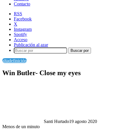
Contacto
RSS
Facebook
X
Instagram
Spotify
Acceso
Publicación al azar
Buscar por
altadefinición
Win Butler- Close my eyes
Santi Hurtado
19 agosto 2020
Menos de un minuto