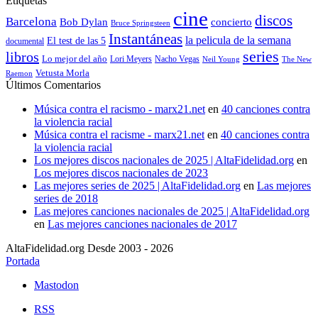
Etiquetas
cine
discos
Barcelona
concierto
Bob Dylan
Bruce Springsteen
Instantáneas
la pelicula de la semana
El test de las 5
documental
series
libros
Lo mejor del año
Nacho Vegas
Lori Meyers
Neil Young
The New
Vetusta Morla
Raemon
Últimos Comentarios
Música contra el racismo - marx21.net
en
40 canciones contra
la violencia racial
Música contra el racisme - marx21.net
en
40 canciones contra
la violencia racial
Los mejores discos nacionales de 2025 | AltaFidelidad.org
en
Los mejores discos nacionales de 2023
Las mejores series de 2025 | AltaFidelidad.org
en
Las mejores
series de 2018
Las mejores canciones nacionales de 2025 | AltaFidelidad.org
en
Las mejores canciones nacionales de 2017
AltaFidelidad.org Desde 2003 - 2026
Portada
Mastodon
RSS