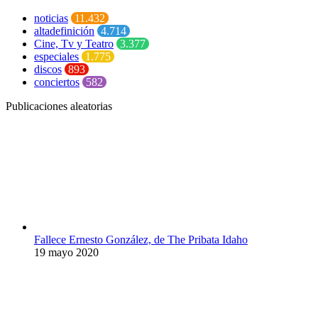
noticias
11.432
altadefinición
4.714
Cine, Tv y Teatro
3.377
especiales
1.775
discos
893
conciertos
582
Publicaciones aleatorias
Fallece Ernesto González, de The Pribata Idaho
19 mayo 2020