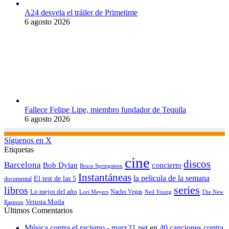
A24 desvela el tráiler de Primetime
6 agosto 2026
Fallece Felipe Lipe, miembro fundador de Tequila
6 agosto 2026
Síguenos en X
Etiquetas
cine
discos
Barcelona
concierto
Bob Dylan
Bruce Springsteen
Instantáneas
la pelicula de la semana
El test de las 5
documental
series
libros
Lo mejor del año
Nacho Vegas
Lori Meyers
Neil Young
The New
Vetusta Morla
Raemon
Últimos Comentarios
Música contra el racismo - marx21.net
en
40 canciones contra