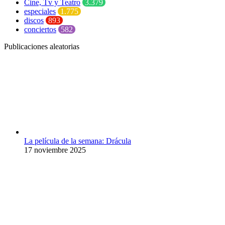
Cine, Tv y Teatro
3.379
especiales
1.775
discos
893
conciertos
582
Publicaciones aleatorias
La película de la semana: Drácula
17 noviembre 2025