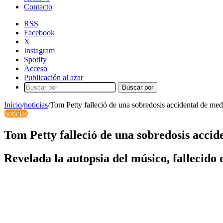
Contacto
RSS
Facebook
X
Instagram
Spotify
Acceso
Publicación al azar
Buscar por
Inicio
/
noticias
/
Tom Petty falleció de una sobredosis accidental de me
noticias
Tom Petty falleció de una sobredosis acci
Revelada la autopsia del músico, fallecido 