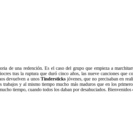
storia de una redención. Es el caso del grupo que empieza a marchitar
iocres tras la ruptura que duró cinco años, las nueve canciones que c
- nos devuelven a unos
Tindersticks
jóvenes, que no precisaban en reali
s trabajos y al mismo tiempo mucho más maduros que en los primeros
mucho tiempo, cuando todos los daban por desahuciados. Bienvenidos 