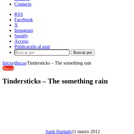
Contacto
RSS
Facebook
X
Instagram
Spotify
Acceso
Publicación al azar
Buscar por
Inicio
/
discos
/
Tindersticks – The something rain
discos
Tindersticks – The something rain
Santi Hurtado
11 marzo 2012