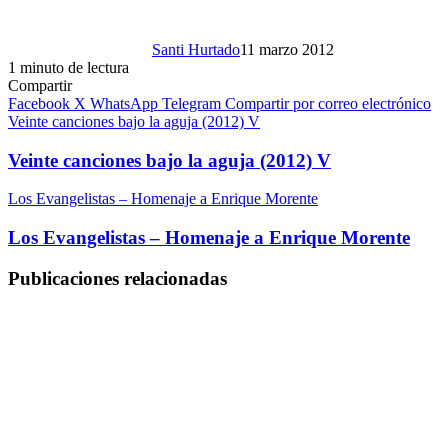
Santi Hurtado
11 marzo 2012
1 minuto de lectura
Compartir
Facebook
X
WhatsApp
Telegram
Compartir por correo electrónico
Veinte canciones bajo la aguja (2012) V
Veinte canciones bajo la aguja (2012) V
Los Evangelistas – Homenaje a Enrique Morente
Los Evangelistas – Homenaje a Enrique Morente
Publicaciones relacionadas