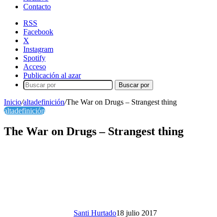
Contacto
RSS
Facebook
X
Instagram
Spotify
Acceso
Publicación al azar
Buscar por
Inicio
/
altadefinición
/
The War on Drugs – Strangest thing
altadefinición
The War on Drugs – Strangest thing
Santi Hurtado
18 julio 2017