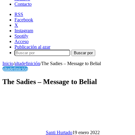
Contacto
RSS
Facebook
X
Instagram
Spotify
Acceso
Publicación al azar
Buscar por
Inicio
/
altadefinición
/
The Sadies – Message to Belial
altadefinición
The Sadies – Message to Belial
Santi Hurtado
19 enero 2022