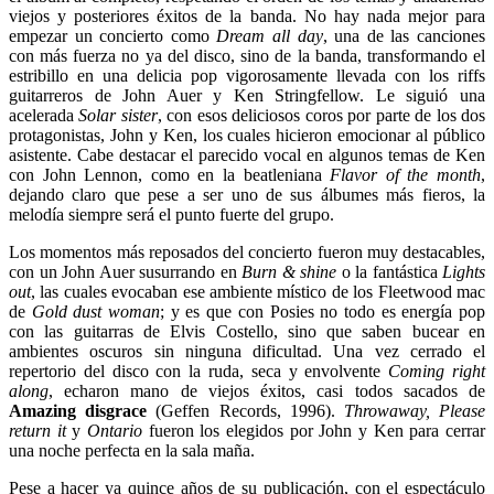
viejos y posteriores éxitos de la banda. No hay nada mejor para
empezar un concierto como
Dream all day
, una de las canciones
con más fuerza no ya del disco, sino de la banda, transformando el
estribillo en una delicia pop vigorosamente llevada con los riffs
guitarreros de John Auer y Ken Stringfellow. Le siguió una
acelerada
Solar sister
, con esos deliciosos coros por parte de los dos
protagonistas, John y Ken, los cuales hicieron emocionar al público
asistente. Cabe destacar el parecido vocal en algunos temas de Ken
con John Lennon, como en la beatleniana
Flavor of the month
,
dejando claro que pese a ser uno de sus álbumes más fieros, la
melodía siempre será el punto fuerte del grupo.
Los momentos más reposados del concierto fueron muy destacables,
con un John Auer susurrando en
Burn & shine
o la fantástica
Lights
out
, las cuales evocaban ese ambiente místico de los Fleetwood mac
de
Gold dust woman
; y es que con Posies no todo es energía pop
con las guitarras de Elvis Costello, sino que saben bucear en
ambientes oscuros sin ninguna dificultad. Una vez cerrado el
repertorio del disco con la ruda, seca y envolvente
Coming right
along
, echaron mano de viejos éxitos, casi todos sacados de
Amazing disgrace
(Geffen Records, 1996).
Throwaway, Please
return it
y
Ontario
fueron los elegidos por John y Ken para cerrar
una noche perfecta en la sala maña.
Pese a hacer ya quince años de su publicación, con el espectáculo