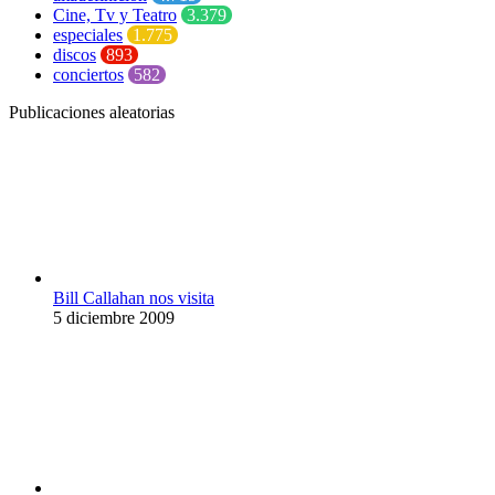
Cine, Tv y Teatro
3.379
especiales
1.775
discos
893
conciertos
582
Publicaciones aleatorias
Bill Callahan nos visita
5 diciembre 2009