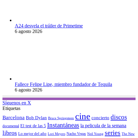
A24 desvela el tráiler de Primetime
6 agosto 2026
Fallece Felipe Lipe, miembro fundador de Tequila
6 agosto 2026
Síguenos en X
Etiquetas
cine
discos
Barcelona
concierto
Bob Dylan
Bruce Springsteen
Instantáneas
la pelicula de la semana
El test de las 5
documental
series
libros
Lo mejor del año
Nacho Vegas
Lori Meyers
Neil Young
The New