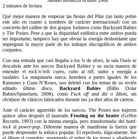
Samuel Benito
28 octubre 2008
2 minutos de lectura
Qué mejor manera de empezar las fiestas del Pilar (un tanto pobre
este año en cuanto a nombres de carácter internacional) con un
concierto del calibre de dos grupos foráneos como Backyard Babies
y The Posies. Pese a que la disparidad estilística entre ambos pueda
ser importante, tampoco hay que obviar la energía desbordante que
impregnan la mayor parte de los trabajos discográficos de ambos
conjuntos.
Con una entrada que casi llegaba a los ¾ de aforo, la sala Oasis se
descubría ante los suecos Backyard Babies y su sucia manera de
entender el
rock´n´roll
: cuero, culto al riff, sudor y energía a
raudales. La maquinaria sueca, heredera a partes iguales de los
Ramones y Guns N’Roses, nos deleitó con los temas de su recién
editado último disco,
Backyard Babies
(Billio Dolar
Babies/Spinefarm, 2008), como
Fuck off and die
o
Idiots
, sin
olvidarse de clásicos fabricados durante sus ya diez años de carrera.
Ante el carácter aguerrido de los suecos, The Posies nos trajeron
quince años después el laureado
Frosting on the beater
(Geffen
Records, 1993) con la misma energía, pero transformada: del
hard-
rock
al
power-pop
. Diferente manera de manifestar la fuerza que
puede desprender la música popular. El repertorio, lógicamente, fue
el álbum al completo, respetando el orden de los temas y añadiendo