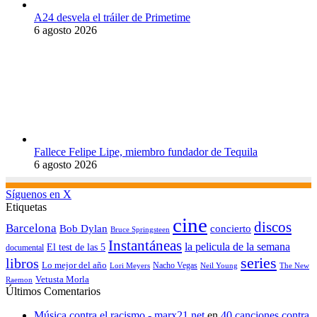
A24 desvela el tráiler de Primetime
6 agosto 2026
Fallece Felipe Lipe, miembro fundador de Tequila
6 agosto 2026
Síguenos en X
Etiquetas
cine
discos
Barcelona
concierto
Bob Dylan
Bruce Springsteen
Instantáneas
la pelicula de la semana
El test de las 5
documental
series
libros
Lo mejor del año
Nacho Vegas
Lori Meyers
Neil Young
The New
Vetusta Morla
Raemon
Últimos Comentarios
Música contra el racismo - marx21.net
en
40 canciones contra