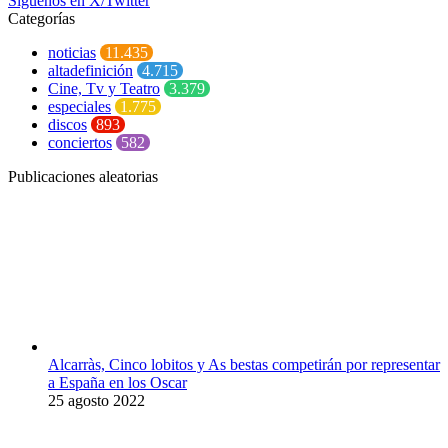
Síguenos en X/Twitter
Categorías
noticias
11.435
altadefinición
4.715
Cine, Tv y Teatro
3.379
especiales
1.775
discos
893
conciertos
582
Publicaciones aleatorias
Alcarràs, Cinco lobitos y As bestas competirán por representar
a España en los Oscar
25 agosto 2022