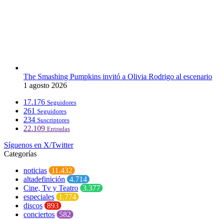
The Smashing Pumpkins invitó a Olivia Rodrigo al escenario
1 agosto 2026
17.176
Seguidores
261
Seguidores
234
Suscriptores
22.109
Entradas
Síguenos en X/Twitter
Categorías
noticias
11.432
altadefinición
4.714
Cine, Tv y Teatro
3.377
especiales
1.774
discos
893
conciertos
582