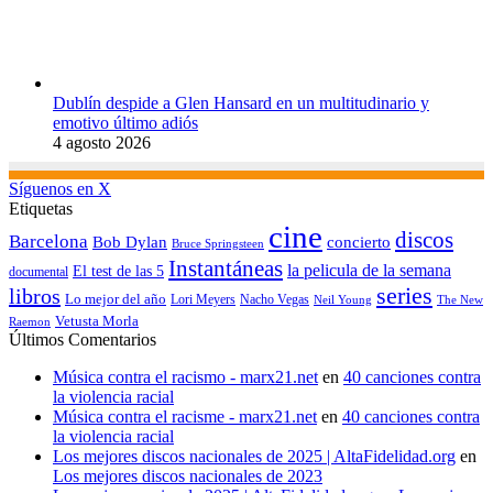
Dublín despide a Glen Hansard en un multitudinario y
emotivo último adiós
4 agosto 2026
Síguenos en X
Etiquetas
cine
discos
Barcelona
concierto
Bob Dylan
Bruce Springsteen
Instantáneas
la pelicula de la semana
El test de las 5
documental
series
libros
Lo mejor del año
Nacho Vegas
Lori Meyers
Neil Young
The New
Vetusta Morla
Raemon
Últimos Comentarios
Música contra el racismo - marx21.net
en
40 canciones contra
la violencia racial
Música contra el racisme - marx21.net
en
40 canciones contra
la violencia racial
Los mejores discos nacionales de 2025 | AltaFidelidad.org
en
Los mejores discos nacionales de 2023