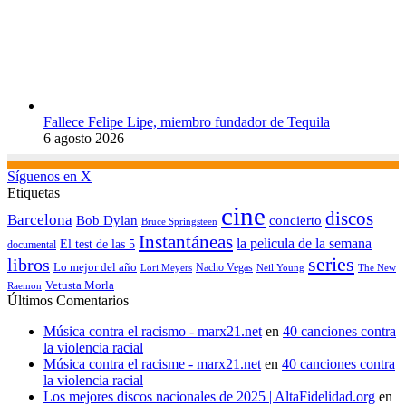
Fallece Felipe Lipe, miembro fundador de Tequila
6 agosto 2026
Síguenos en X
Etiquetas
cine
discos
Barcelona
concierto
Bob Dylan
Bruce Springsteen
Instantáneas
la pelicula de la semana
El test de las 5
documental
series
libros
Lo mejor del año
Nacho Vegas
Lori Meyers
Neil Young
The New
Vetusta Morla
Raemon
Últimos Comentarios
Música contra el racismo - marx21.net
en
40 canciones contra
la violencia racial
Música contra el racisme - marx21.net
en
40 canciones contra
la violencia racial
Los mejores discos nacionales de 2025 | AltaFidelidad.org
en