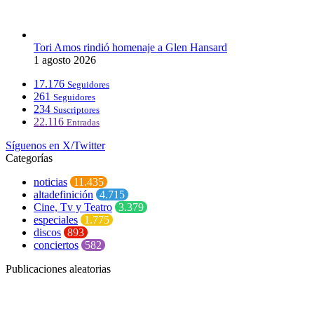
Tori Amos rindió homenaje a Glen Hansard
1 agosto 2026
17.176
Seguidores
261
Seguidores
234
Suscriptores
22.116
Entradas
Síguenos en X/Twitter
Categorías
noticias
11.435
altadefinición
4.715
Cine, Tv y Teatro
3.379
especiales
1.775
discos
893
conciertos
582
Publicaciones aleatorias