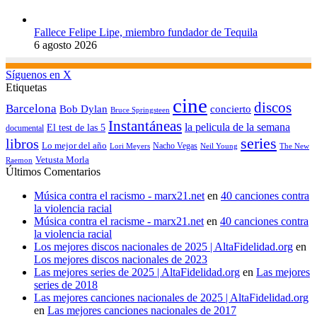
Fallece Felipe Lipe, miembro fundador de Tequila
6 agosto 2026
Síguenos en X
Etiquetas
cine
discos
Barcelona
concierto
Bob Dylan
Bruce Springsteen
Instantáneas
la pelicula de la semana
El test de las 5
documental
series
libros
Lo mejor del año
Nacho Vegas
Lori Meyers
Neil Young
The New
Vetusta Morla
Raemon
Últimos Comentarios
Música contra el racismo - marx21.net
en
40 canciones contra
la violencia racial
Música contra el racisme - marx21.net
en
40 canciones contra
la violencia racial
Los mejores discos nacionales de 2025 | AltaFidelidad.org
en
Los mejores discos nacionales de 2023
Las mejores series de 2025 | AltaFidelidad.org
en
Las mejores
series de 2018
Las mejores canciones nacionales de 2025 | AltaFidelidad.org
en
Las mejores canciones nacionales de 2017