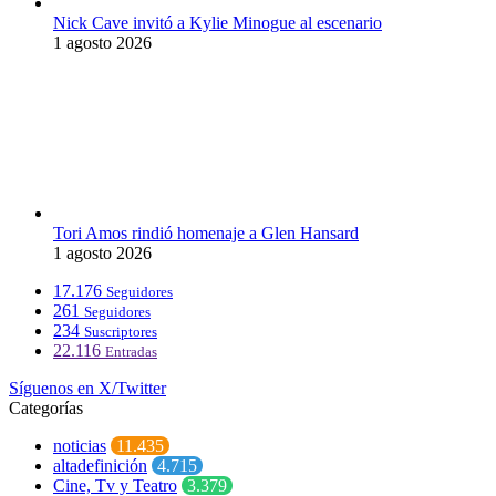
Nick Cave invitó a Kylie Minogue al escenario
1 agosto 2026
Tori Amos rindió homenaje a Glen Hansard
1 agosto 2026
17.176
Seguidores
261
Seguidores
234
Suscriptores
22.116
Entradas
Síguenos en X/Twitter
Categorías
noticias
11.435
altadefinición
4.715
Cine, Tv y Teatro
3.379