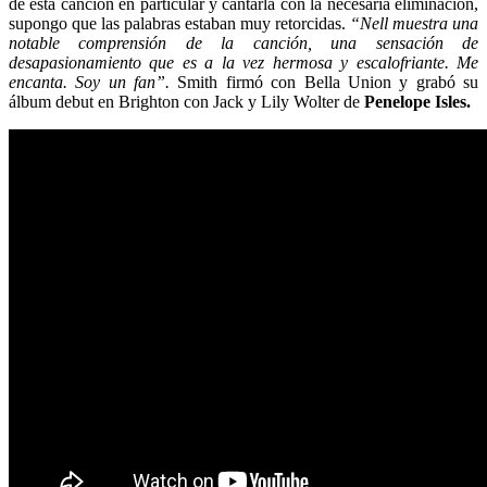
de esta canción en particular y cantarla con la necesaria eliminación,
supongo que las palabras estaban muy retorcidas.
“Nell muestra una
notable comprensión de la canción, una sensación de
desapasionamiento que es a la vez hermosa y escalofriante.
Me
encanta.
Soy un fan”.
Smith firmó con Bella Union y grabó su
álbum debut en Brighton con Jack y Lily Wolter de
Penelope Isles.