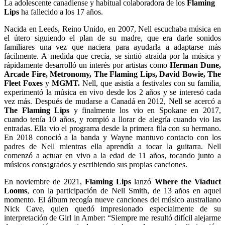
La adolescente canadiense y habitual colaboradora de los
Flaming
Lips
ha fallecido a los 17 años.
Nacida en Leeds, Reino Unido, en 2007, Nell escuchaba música en
el útero siguiendo el plan de su madre, que era darle sonidos
familiares una vez que naciera para ayudarla a adaptarse más
fácilmente. A medida que crecía, se sintió atraída por la música y
rápidamente desarrolló un interés por artistas como
Herman Dune,
Arcade Fire, Metronomy, The Flaming Lips, David Bowie, The
Fleet Foxes
y
MGMT.
Nell, que asistía a festivales con su familia,
experimentó la música en vivo desde los 2 años y se interesó cada
vez más. Después de mudarse a Canadá en 2012, Nell se acercó a
The Flaming Lips
y finalmente los vio en Spokane en 2017,
cuando tenía 10 años, y rompió a llorar de alegría cuando vio las
entradas. Ella vio el programa desde la primera fila con su hermano.
En 2018 conoció a la banda y Wayne mantuvo contacto con los
padres de Nell mientras ella aprendía a tocar la guitarra. Nell
comenzó a actuar en vivo a la edad de 11 años, tocando junto a
músicos consagrados y escribiendo sus propias canciones.
En noviembre de 2021,
Flaming Lips
lanzó
Where the Viaduct
Looms
, con la participación de Nell Smith, de 13 años en aquel
momento. El álbum recogía nueve canciones del músico australiano
Nick Cave, quien quedó impresionado especialmente de su
interpretación de Girl in Amber:
“Siempre me resultó difícil alejarme