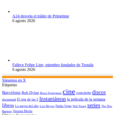
A24 desvela el tráiler de Primetime
6 agosto 2026
Fallece Felipe Lipe, miembro fundador de Tequila
6 agosto 2026
Síguenos en X
Etiquetas
cine
discos
Barcelona
concierto
Bob Dylan
Bruce Springsteen
Instantáneas
la pelicula de la semana
El test de las 5
documental
series
libros
Lo mejor del año
Nacho Vegas
Lori Meyers
Neil Young
The New
Vetusta Morla
Raemon