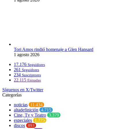
Tori Amos rindió homenaje a Glen Hansard
1 agosto 2026
17.176
Seguidores
261
Seguidores
234
Suscriptores
22.115
Entradas
Síguenos en X/Twitter
Categorías
noticias
11.434
altadefinición
4.715
Cine, Tv y Teatro
3.379
especiales
1.775
discos
893