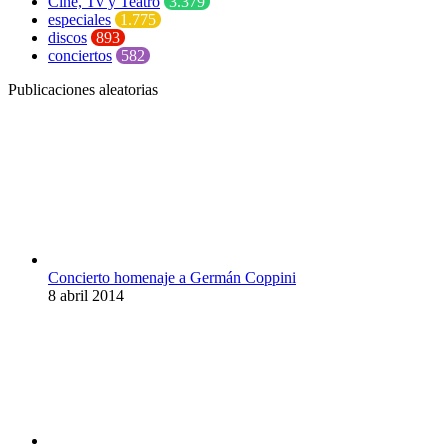
Cine, Tv y Teatro
3.379
especiales
1.775
discos
893
conciertos
582
Publicaciones aleatorias
Concierto homenaje a Germán Coppini
8 abril 2014