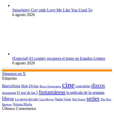
Strawberry Guy pide Love Me Like You Used To
6 agosto 2026
[Especial] El country recupera el trono en Estados Unidos
6 agosto 2026
Síguenos en X
Etiquetas
cine
discos
Barcelona
concierto
Bob Dylan
Bruce Springsteen
Instantáneas
la pelicula de la semana
El test de las 5
documental
series
libros
Lo mejor del año
Nacho Vegas
Lori Meyers
Neil Young
The New
Vetusta Morla
Raemon
Últimos Comentarios