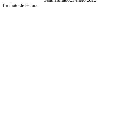
Santi Hurtado
21 enero 2022
1 minuto de lectura