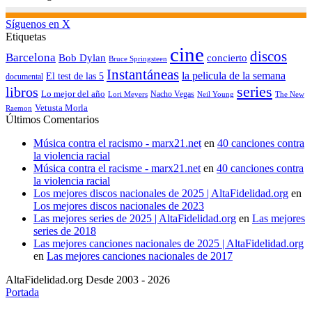
Síguenos en X
Etiquetas
cine
discos
Barcelona
concierto
Bob Dylan
Bruce Springsteen
Instantáneas
la pelicula de la semana
El test de las 5
documental
series
libros
Lo mejor del año
Nacho Vegas
Lori Meyers
Neil Young
The New
Vetusta Morla
Raemon
Últimos Comentarios
Música contra el racismo - marx21.net
en
40 canciones contra
la violencia racial
Música contra el racisme - marx21.net
en
40 canciones contra
la violencia racial
Los mejores discos nacionales de 2025 | AltaFidelidad.org
en
Los mejores discos nacionales de 2023
Las mejores series de 2025 | AltaFidelidad.org
en
Las mejores
series de 2018
Las mejores canciones nacionales de 2025 | AltaFidelidad.org
en
Las mejores canciones nacionales de 2017
AltaFidelidad.org Desde 2003 - 2026
Portada