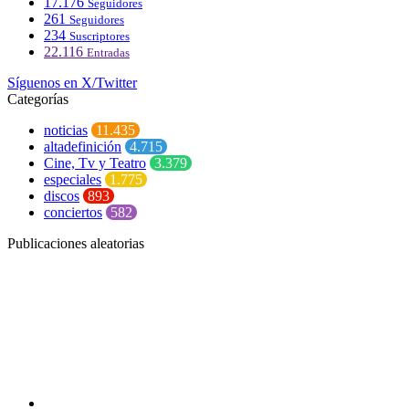
17.176
Seguidores
261
Seguidores
234
Suscriptores
22.116
Entradas
Síguenos en X/Twitter
Categorías
noticias
11.435
altadefinición
4.715
Cine, Tv y Teatro
3.379
especiales
1.775
discos
893
conciertos
582
Publicaciones aleatorias