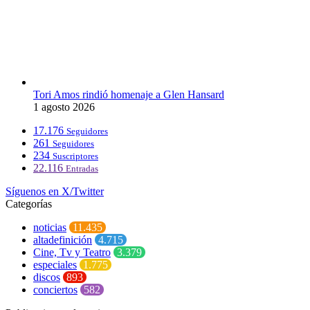
Tori Amos rindió homenaje a Glen Hansard
1 agosto 2026
17.176
Seguidores
261
Seguidores
234
Suscriptores
22.116
Entradas
Síguenos en X/Twitter
Categorías
noticias
11.435
altadefinición
4.715
Cine, Tv y Teatro
3.379
especiales
1.775
discos
893
conciertos
582