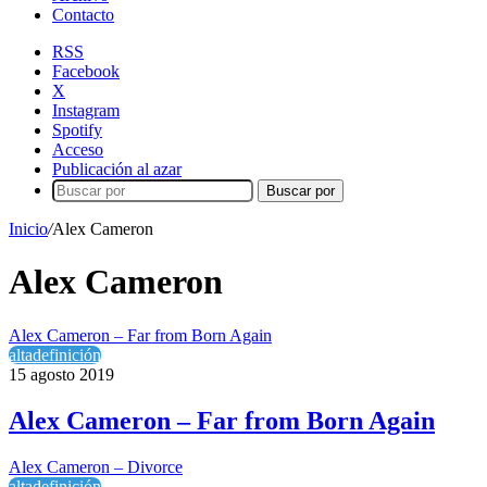
Contacto
RSS
Facebook
X
Instagram
Spotify
Acceso
Publicación al azar
Buscar por
Inicio
/
Alex Cameron
Alex Cameron
Alex Cameron – Far from Born Again
altadefinición
15 agosto 2019
Alex Cameron – Far from Born Again
Alex Cameron – Divorce
altadefinición