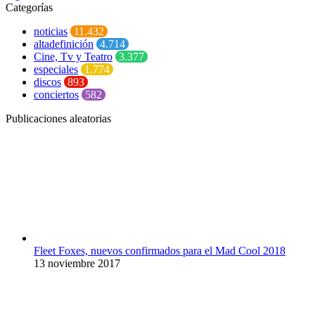
Categorías
noticias
11.432
altadefinición
4.714
Cine, Tv y Teatro
3.377
especiales
1.774
discos
893
conciertos
582
Publicaciones aleatorias
Fleet Foxes, nuevos confirmados para el Mad Cool 2018
13 noviembre 2017