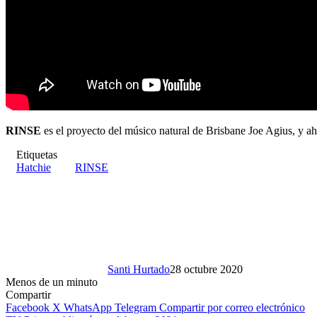
RINSE
es el proyecto del músico natural de Brisbane Joe Agius, y 
Etiquetas
Hatchie
RINSE
Santi Hurtado
28 octubre 2020
Menos de un minuto
Compartir
Facebook
X
WhatsApp
Telegram
Compartir por correo electrónico