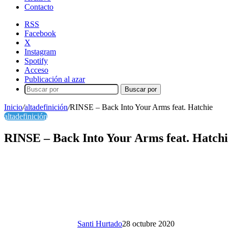
Contacto
RSS
Facebook
X
Instagram
Spotify
Acceso
Publicación al azar
Buscar por
Inicio
/
altadefinición
/
RINSE – Back Into Your Arms feat. Hatchie
altadefinición
RINSE – Back Into Your Arms feat. Hatchi
Santi Hurtado
28 octubre 2020