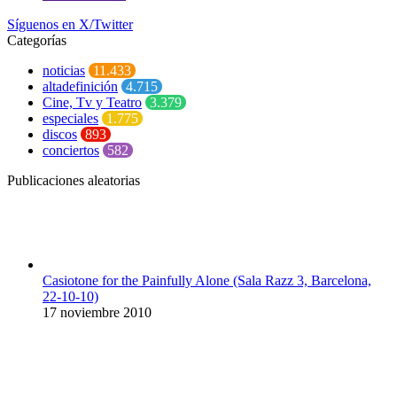
Síguenos en X/Twitter
Categorías
noticias
11.433
altadefinición
4.715
Cine, Tv y Teatro
3.379
especiales
1.775
discos
893
conciertos
582
Publicaciones aleatorias
Casiotone for the Painfully Alone (Sala Razz 3, Barcelona,
22-10-10)
17 noviembre 2010