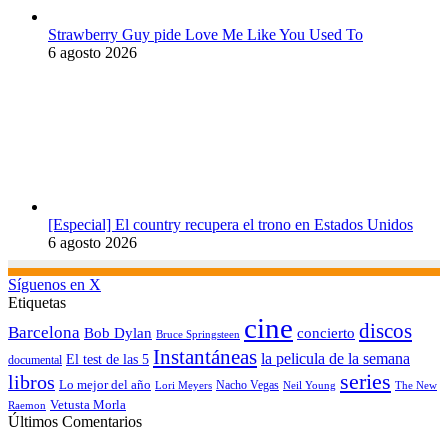
Strawberry Guy pide Love Me Like You Used To
6 agosto 2026
[Especial] El country recupera el trono en Estados Unidos
6 agosto 2026
Síguenos en X
Etiquetas
cine
discos
Barcelona
concierto
Bob Dylan
Bruce Springsteen
Instantáneas
la pelicula de la semana
El test de las 5
documental
series
libros
Lo mejor del año
Nacho Vegas
Lori Meyers
Neil Young
The New
Vetusta Morla
Raemon
Últimos Comentarios