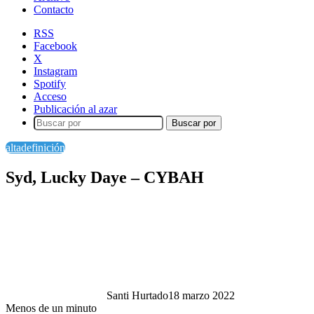
Contacto
RSS
Facebook
X
Instagram
Spotify
Acceso
Publicación al azar
Buscar por
altadefinición
Syd, Lucky Daye – CYBAH
Santi Hurtado
18 marzo 2022
Menos de un minuto