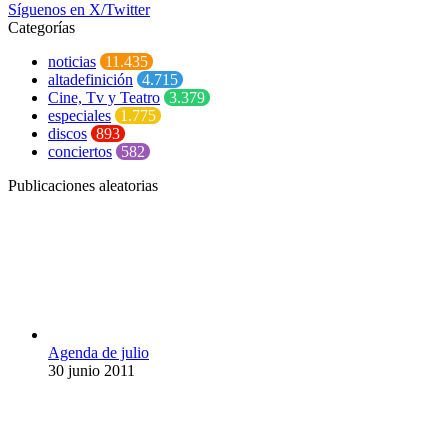
Síguenos en X/Twitter
Categorías
noticias
11.435
altadefinición
4.715
Cine, Tv y Teatro
3.379
especiales
1.775
discos
893
conciertos
582
Publicaciones aleatorias
Agenda de julio
30 junio 2011