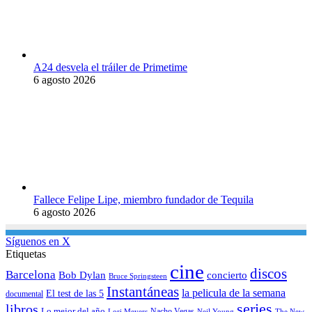
A24 desvela el tráiler de Primetime
6 agosto 2026
Fallece Felipe Lipe, miembro fundador de Tequila
6 agosto 2026
Síguenos en X
Etiquetas
cine
discos
Barcelona
concierto
Bob Dylan
Bruce Springsteen
Instantáneas
la pelicula de la semana
El test de las 5
documental
series
libros
Lo mejor del año
Nacho Vegas
Lori Meyers
Neil Young
The New