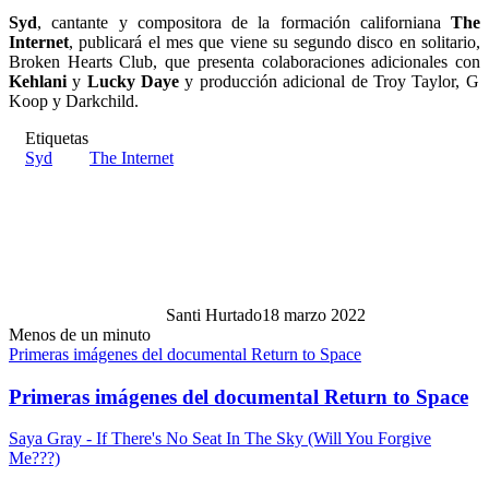
Syd
, cantante y compositora de la formación californiana
The
Internet
, publicará el mes que viene su segundo disco en solitario,
Broken Hearts Club, que presenta colaboraciones adicionales con
Kehlani
y
Lucky Daye
y producción adicional de Troy Taylor, G
Koop y Darkchild.
Etiquetas
Syd
The Internet
Santi Hurtado
18 marzo 2022
Menos de un minuto
Primeras imágenes del documental Return to Space
Primeras imágenes del documental Return to Space
Saya Gray - If There's No Seat In The Sky (Will You Forgive
Me???)