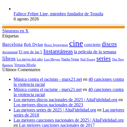
Fallece Felipe Lipe, miembro fundador de Tequila
6 agosto 2026
Síguenos en X
Etiquetas
cine
discos
Barcelona
concierto
Bob Dylan
Bruce Springsteen
Instantáneas
la pelicula de la semana
El test de las 5
documental
series
libros
Lo mejor del año
Nacho Vegas
Lori Meyers
Neil Young
The New
Vetusta Morla
Raemon
Últimos Comentarios
Música contra el racismo - marx21.net
en
40 canciones contra
la violencia racial
Música contra el racisme - marx21.net
en
40 canciones contra
la violencia racial
Los mejores discos nacionales de 2025 | AltaFidelidad.org
en
Los mejores discos nacionales de 2023
Las mejores series de 2025 | AltaFidelidad.org
en
Las mejores
series de 2018
Las mejores canciones nacionales de 2025 | AltaFidelidad.org
en
Las mejores canciones nacionales de 2017