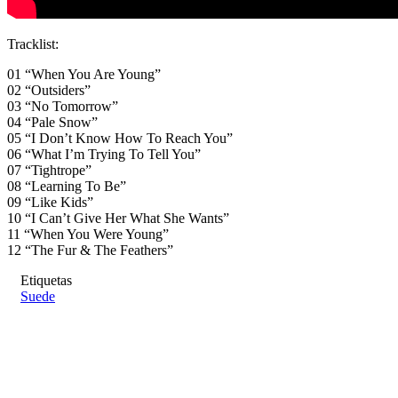
Tracklist:
01 “When You Are Young”
02 “Outsiders”
03 “No Tomorrow”
04 “Pale Snow”
05 “I Don’t Know How To Reach You”
06 “What I’m Trying To Tell You”
07 “Tightrope”
08 “Learning To Be”
09 “Like Kids”
10 “I Can’t Give Her What She Wants”
11 “When You Were Young”
12 “The Fur & The Feathers”
Etiquetas
Suede