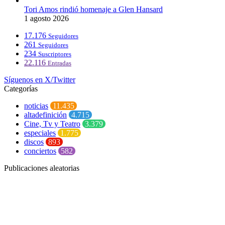
Tori Amos rindió homenaje a Glen Hansard
1 agosto 2026
17.176
Seguidores
261
Seguidores
234
Suscriptores
22.116
Entradas
Síguenos en X/Twitter
Categorías
noticias
11.435
altadefinición
4.715
Cine, Tv y Teatro
3.379
especiales
1.775
discos
893
conciertos
582
Publicaciones aleatorias